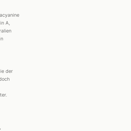
tacyanine
in A,
ralien
in
ie der
 doch
ter.
,