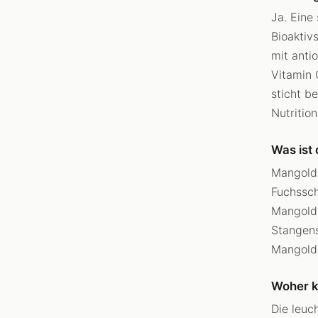
Ja. Eine
Bioaktiv
mit anti
Vitamin 
sticht b
Nutritio
Was ist
Mangold 
Fuchssch
Mangold 
Stangens
Mangold 
Woher k
Die leuc