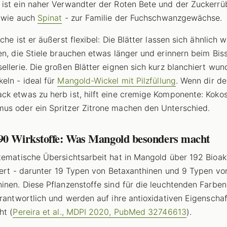
ist ein naher Verwandter der Roten Bete und der Zuckerrü
 wie auch
Spinat
- zur Familie der Fuchschwanzgewächse.
che ist er äußerst flexibel: Die Blätter lassen sich ähnlich 
en, die Stiele brauchen etwas länger und erinnern beim Bis
ellerie. Die großen Blätter eignen sich kurz blanchiert wun
eln - ideal für
Mangold-Wickel mit Pilzfüllung
. Wenn dir de
k etwas zu herb ist, hilft eine cremige Komponente: Koko
s oder ein Spritzer Zitrone machen den Unterschied.
90 Wirkstoffe: Was Mangold besonders macht
tematische Übersichtsarbeit hat in Mangold über 192 Bioak
ziert - darunter 19 Typen von Betaxanthinen und 9 Typen vo
inen. Diese Pflanzenstoffe sind für die leuchtenden Farben
erantwortlich und werden auf ihre antioxidativen Eigenscha
ht (
Pereira et al., MDPI 2020, PubMed 32746613
).