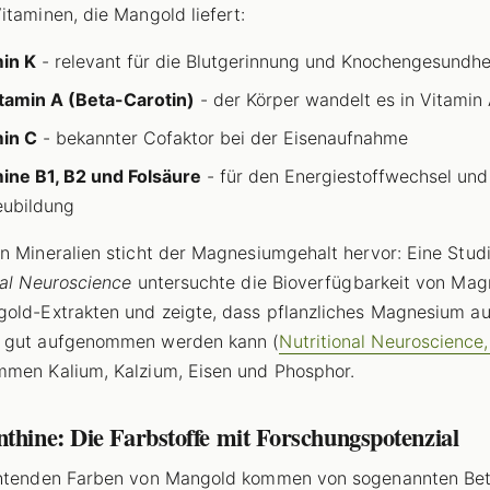
itaminen, die Mangold liefert:
in K
- relevant für die Blutgerinnung und Knochengesundhe
tamin A (Beta-Carotin)
- der Körper wandelt es in Vitamin
in C
- bekannter Cofaktor bei der Eisenaufnahme
ine B1, B2 und Folsäure
- für den Energiestoffwechsel und
eubildung
n Mineralien sticht der Magnesiumgehalt hervor: Eine Studi
nal Neuroscience
untersuchte die Bioverfügbarkeit von Ma
old-Extrakten und zeigte, dass pflanzliches Magnesium a
 gut aufgenommen werden kann (
Nutritional Neuroscience
men Kalium, Kalzium, Eisen und Phosphor.
thine: Die Farbstoffe mit Forschungspotenzial
chtenden Farben von Mangold kommen von sogenannten Bet