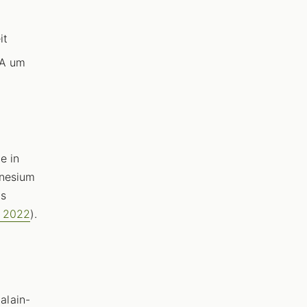
it
 A um
e in
gnesium
us
, 2022
).
alain-