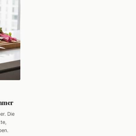
ommer
er. Die
te,
ben.