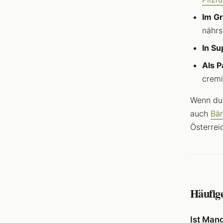
Im G
nährs
In Su
Als 
crem
Wenn du 
auch
Bär
Österrei
Häufig
Ist Man