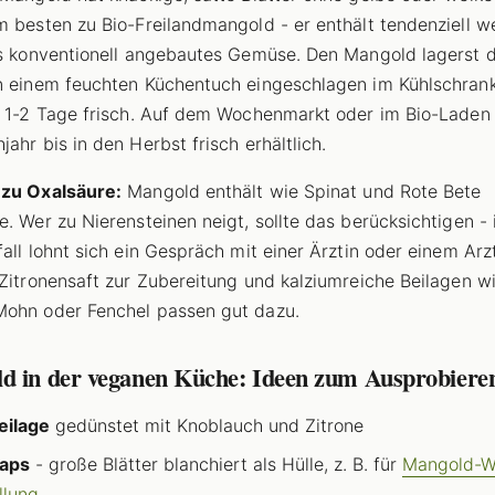
m besten zu Bio-Freilandmangold - er enthält tendenziell w
ls konventionell angebautes Gemüse. Den Mangold lagerst 
n einem feuchten Küchentuch eingeschlagen im Kühlschrank
o 1-2 Tage frisch. Auf dem Wochenmarkt oder im Bio-Laden 
ahr bis in den Herbst frisch erhältlich.
 zu Oxalsäure:
Mangold enthält wie Spinat und Rote Bete
e. Wer zu Nierensteinen neigt, sollte das berücksichtigen -
fall lohnt sich ein Gespräch mit einer Ärztin oder einem Arzt
 Zitronensaft zur Zubereitung und kalziumreiche Beilagen w
ohn oder Fenchel passen gut dazu.
d in der veganen Küche: Ideen zum Ausprobiere
eilage
gedünstet mit Knoblauch und Zitrone
raps
- große Blätter blanchiert als Hülle, z. B. für
Mangold-Wi
llung