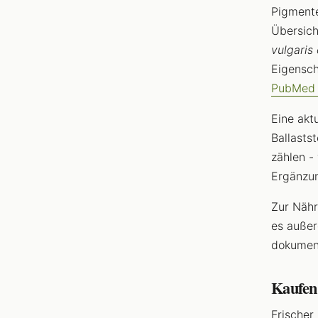
Pigmente
Übersich
vulgaris 
Eigensch
PubMed 
Eine akt
Ballasts
zählen -
Ergänzun
Zur Näh
es außer
dokument
Kaufen
Frischer