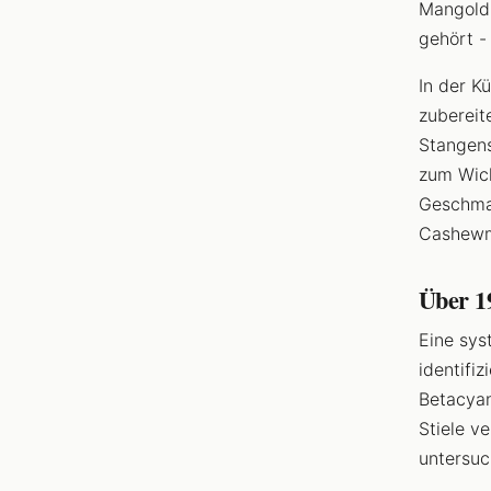
Mangold 
gehört -
In der Kü
zubereit
Stangens
zum Wick
Geschmac
Cashewmu
Über 1
Eine sys
identifi
Betacyan
Stiele v
untersuc