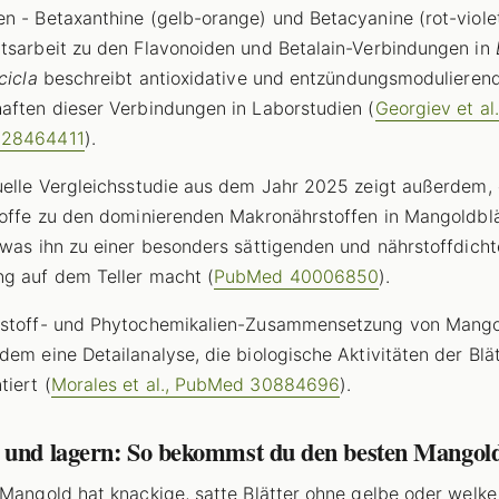
n - Betaxanthine (gelb-orange) und Betacyanine (rot-violet
tsarbeit zu den Flavonoiden und Betalain-Verbindungen in
cicla
beschreibt antioxidative und entzündungsmodulieren
aften dieser Verbindungen in Laborstudien (
Georgiev et al.
28464411
).
uelle Vergleichsstudie aus dem Jahr 2025 zeigt außerdem,
toffe zu den dominierenden Makronährstoffen in Mangoldbl
 was ihn zu einer besonders sättigenden und nährstoffdich
g auf dem Teller macht (
PubMed 40006850
).
rstoff- und Phytochemikalien-Zusammensetzung von Mango
dem eine Detailanalyse, die biologische Aktivitäten der Blä
iert (
Morales et al., PubMed 30884696
).
 und lagern: So bekommst du den besten Mangol
 Mangold hat knackige, satte Blätter ohne gelbe oder welke 