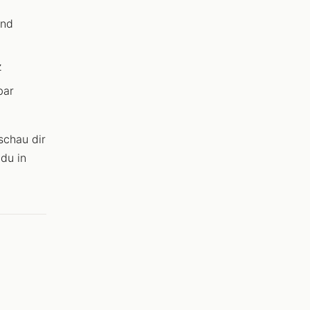
und
z
bar
schau dir
 du in