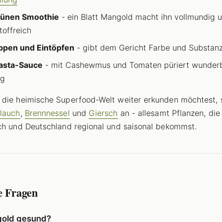
rünen Smoothie
- ein Blatt Mangold macht ihn vollmundig 
toffreich
ppen und Eintöpfen
- gibt dem Gericht Farbe und Substan
Pasta-Sauce
- mit Cashewmus und Tomaten püriert wunder
ig
die heimische Superfood-Welt weiter erkunden möchtest, 
lauch
,
Brennnessel
und
Giersch
an - allesamt Pflanzen, die
ch und Deutschland regional und saisonal bekommst.
e Fragen
gold gesund?