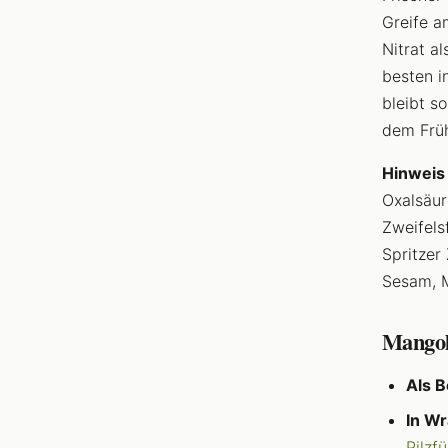
Greife a
Nitrat a
besten i
bleibt s
dem Frühj
Hinweis
Oxalsäur
Zweifels
Spritzer
Sesam, M
Mangol
Als B
In W
Pilzfü