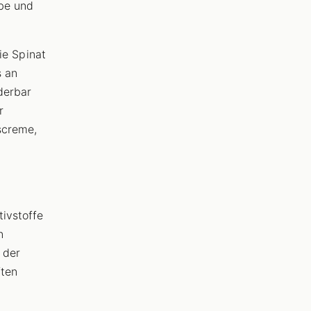
be und
wie Spinat
s an
derbar
r
screme,
tivstoffe
n
 der
ften