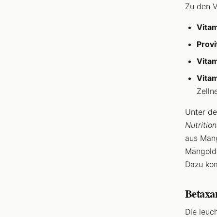
Zu den V
Vitam
Provi
Vitam
Vitam
Zelln
Unter de
Nutritio
aus Mang
Mangold
Dazu kom
Betaxan
Die leu