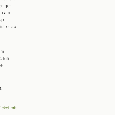
eniger
du am
; er
ist er ab
 im
. Ein
ie
n
ckel mit