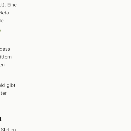
t). Eine
Beta
de
,
 dass
ättern
ten
ld gibt
tter
d
Stellen.