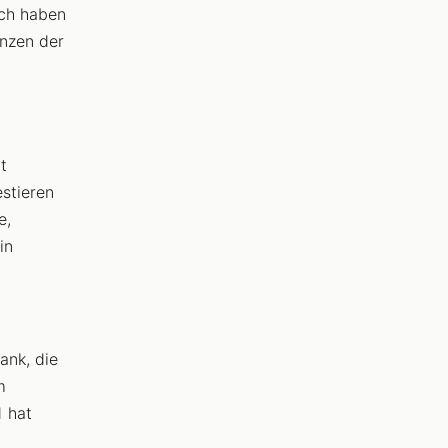
ich haben
unzen der
t
stieren
e,
in
ank, die
m
 hat