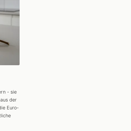
n - sie
 aus der
die Euro-
liche