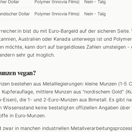
her Dollar
Polymer (Innovia Films)
Nein - Talg
ndischer Dollar
Polymer (Innovia Films)
Nein - Talg
rreicher:in bist du mit Euro-Bargeld auf der sicheren Seite.
tannien, Australien oder Kanada unterwegs ist und Polyme
n möchte, kann dort auf bargeldloses Zahlen umsteigen - d
andern sehr gut moglich.
unzen vegan?
zen bestehen aus Metalllegierungen: kleine Munzen (1-5 C
t Kupferauflage, mittlere Munzen aus "nordischem Gold" (K
n-Eisen), die 1- und 2-Euro-Munzen aus Bimetall. Es gibt n
m Wissensstand keine bestatigten offiziellen Angaben über 
toffe in Euro-Munzen.
d zwar in manchen industriellen Metallverarbeitungsprozess