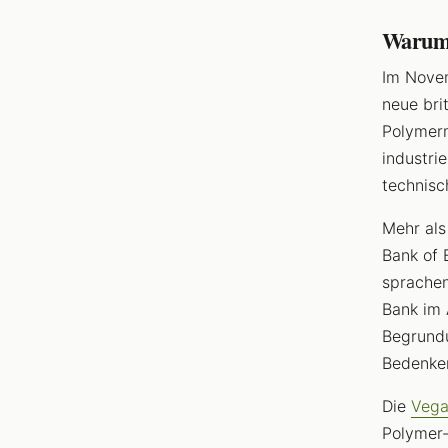
Warum 
Im Novem
neue bri
Polymerm
industrie
technisc
Mehr als
Bank of 
sprachen
Bank im
Begrundu
Bedenken
Die
Vega
Polymer-