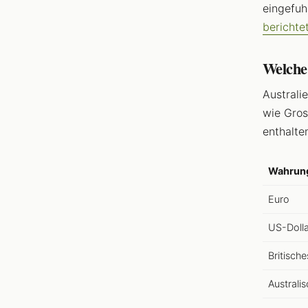
eingefuh
berichte
Welche 
Australi
wie Gros
enthalte
Wahrun
Euro
US-Dolla
Britisch
Australis