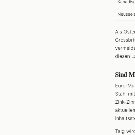
Kanadisc
Neuseela
Als Oste
Grossbri
vermeide
diesen L
Sind M
Euro-Mun
Stahl mi
Zink-Zin
aktuelle
Inhaltss
Talg wir