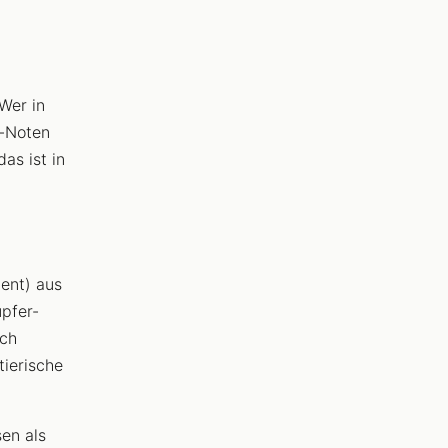
 Wer in
r-Noten
as ist in
ent) aus
upfer-
ach
tierische
en als