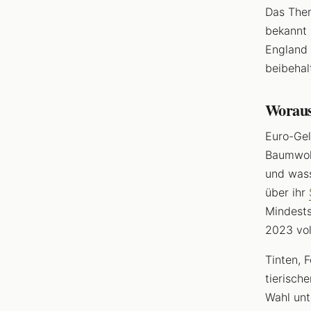
Das Them
bekannt 
England 
beibehal
Woraus
Euro-Gel
Baumwoll
und wass
über ihr
Mindests
2023 vol
Tinten, 
tierisch
Wahl un