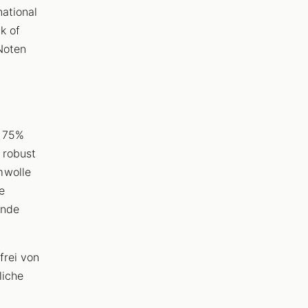
ational
k of
-Noten
d 75%
 robust
mwolle
e
Ende
frei von
liche