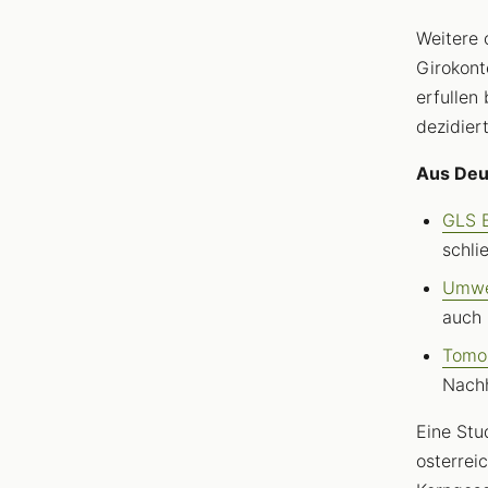
Weitere 
Girokont
erfullen
dezidier
Aus Deut
GLS 
schli
Umwe
auch 
Tomo
Nachh
Eine Stu
osterrei