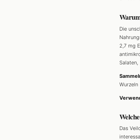
Warum 
Die unsc
Nahrung
2,7 mg E
antimikr
Salaten,
Sammel
Wurzeln 
Verwen
Welche 
Das Veil
interess