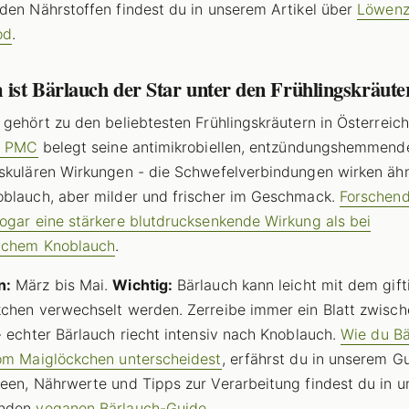
den Nährstoffen findest du in unserem Artikel über
Löwenz
od
.
ist Bärlauch der Star unter den Frühlingskräute
 gehört zu den beliebtesten Frühlingskräutern in Österreic
n PMC
belegt seine antimikrobiellen, entzündungshemmend
skulären Wirkungen - die Schwefelverbindungen wirken ähn
blauch, aber milder und frischer im Geschmack.
Forschen
ogar eine stärkere blutdrucksenkende Wirkung als bei
ichem Knoblauch
.
n:
März bis Mai.
Wichtig:
Bärlauch kann leicht mit dem gift
chen verwechselt werden. Zerreibe immer ein Blatt zwisc
- echter Bärlauch riecht intensiv nach Knoblauch.
Wie du Bä
om Maiglöckchen unterscheidest
, erfährst du in unserem Gu
een, Nährwerte und Tipps zur Verarbeitung findest du in 
enden
veganen Bärlauch-Guide
.