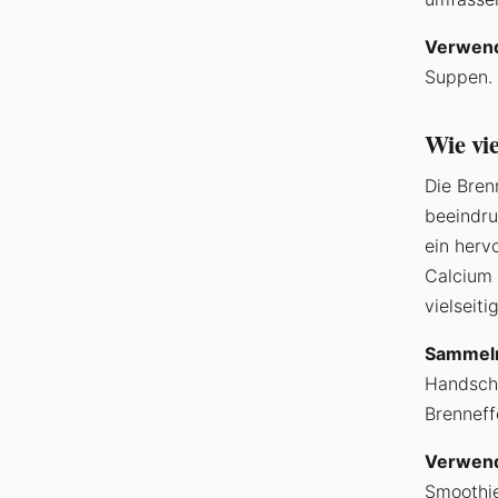
Verwen
Suppen.
Wie vie
Die Bren
beeindr
ein herv
Calcium 
vielseiti
Sammel
Handschu
Brenneff
Verwen
Smoothie