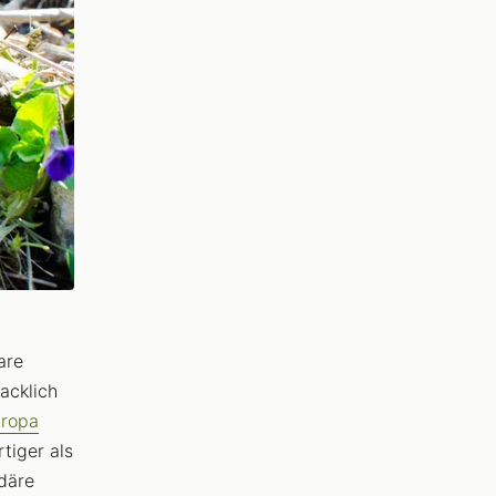
are
acklich
uropa
tiger als
däre