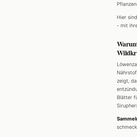
Pflanzen
Hier sin
- mit ih
Warum 
Wildkr
Löwenzah
Nährstof
zeigt, d
entzündu
Blätter 
Sirupher
Sammel
schmecke