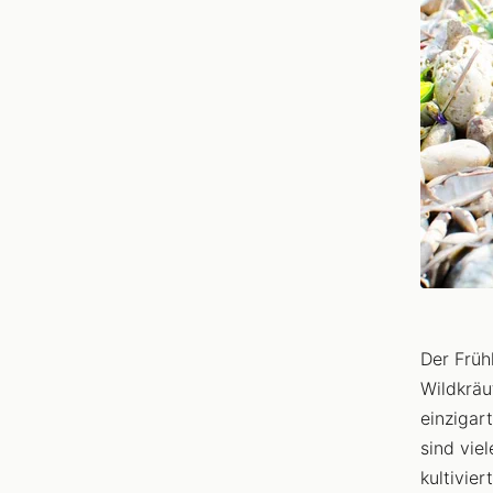
Der Früh
Wildkräu
einzigar
sind vie
kultivie