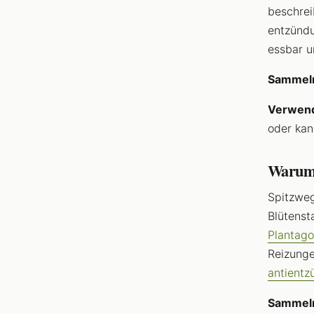
beschrei
entzündu
essbar u
Sammel
Verwen
oder kan
Warum g
Spitzweg
Blütenst
Plantago
Reizung
antientz
Sammel