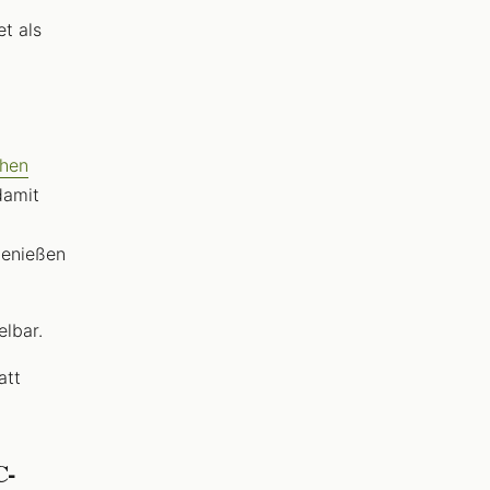
et als
hen
damit
,
genießen
elbar.
att
C-