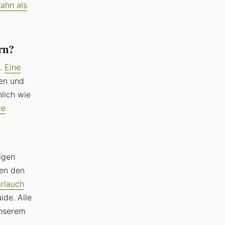
ahn als
rn?
h.
Eine
en und
lich wie
de
igen
hen den
rlauch
ide. Alle
unserem