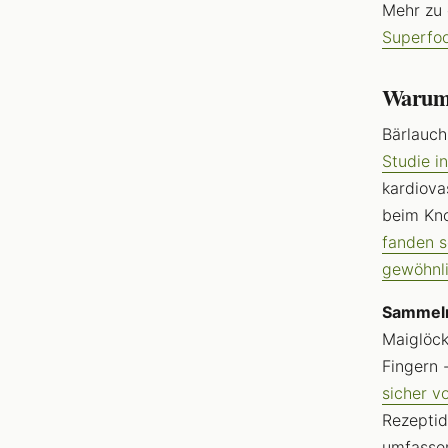
Mehr zu 
Superfo
Warum 
Bärlauch
Studie i
kardiova
beim Kno
fanden s
gewöhnl
Sammel
Maiglöck
Fingern 
sicher v
Rezeptid
umfass