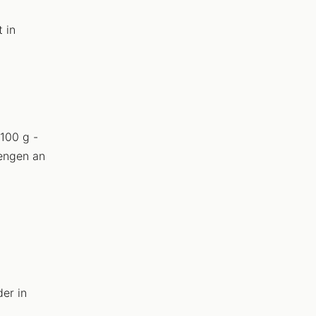
 in
h
 100 g -
Mengen an
er in