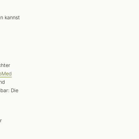
ln kannst
chter
ubMed
und
bar: Die
r