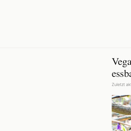
Vega
essb
Zuletzt akt