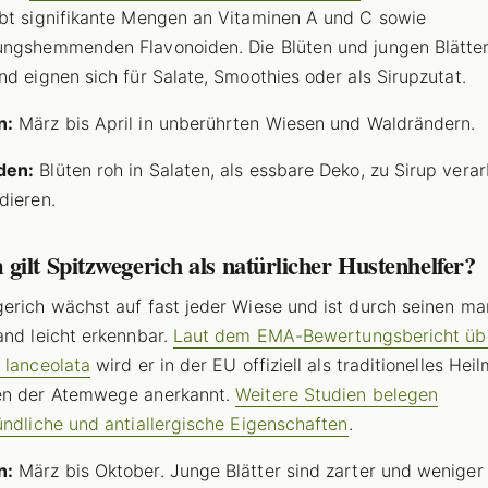
bt signifikante Mengen an Vitaminen A und C sowie
ngshemmenden Flavonoiden. Die Blüten und jungen Blätter
nd eignen sich für Salate, Smoothies oder als Sirupzutat.
n:
März bis April in unberührten Wiesen und Waldrändern.
den:
Blüten roh in Salaten, als essbare Deko, zu Sirup verar
dieren.
ilt Spitzwegerich als natürlicher Hustenhelfer?
erich wächst auf fast jeder Wiese und ist durch seinen ma
and leicht erkennbar.
Laut dem EMA-Bewertungsbericht üb
 lanceolata
wird er in der EU offiziell als traditionelles Heil
en der Atemwege anerkannt.
Weitere Studien belegen
ündliche und antiallergische Eigenschaften
.
n:
März bis Oktober. Junge Blätter sind zarter und weniger b