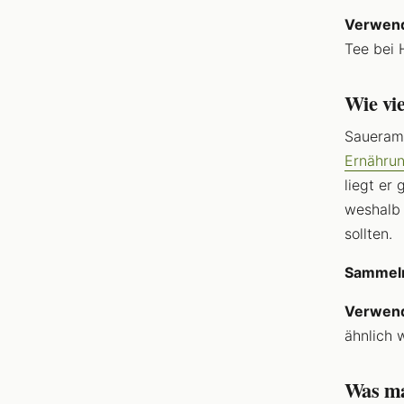
Verwen
Tee bei 
Wie vi
Saueramp
Ernährun
liegt er
weshalb 
sollten.
Sammel
Verwen
ähnlich 
Was ma