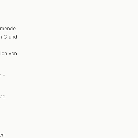
ehmende
n C und
tion von
r -
ee.
en