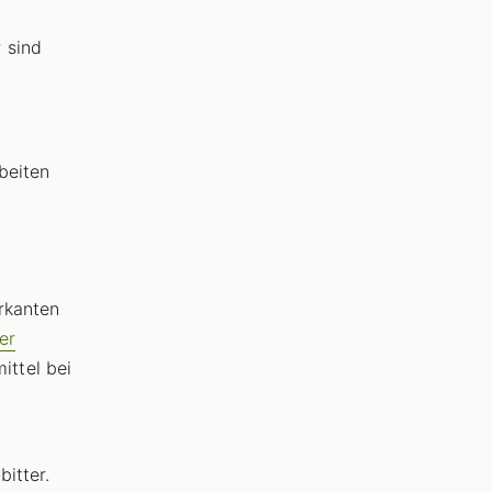
 sind
beiten
rkanten
er
mittel bei
itter.