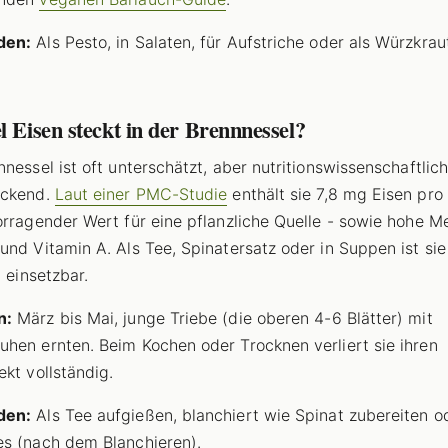
den:
Als Pesto, in Salaten, für Aufstriche oder als Würzkraut
l Eisen steckt in der Brennnessel?
nnessel ist oft unterschätzt, aber nutritionswissenschaftlic
uckend.
Laut einer PMC-Studie
enthält sie 7,8 mg Eisen pro
orragender Wert für eine pflanzliche Quelle - sowie hohe 
und Vitamin A. Als Tee, Spinatersatz oder in Suppen ist sie
g einsetzbar.
n:
März bis Mai, junge Triebe (die oberen 4-6 Blätter) mit
hen ernten. Beim Kochen oder Trocknen verliert sie ihren
ekt vollständig.
den:
Als Tee aufgießen, blanchiert wie Spinat zubereiten od
s (nach dem Blanchieren).