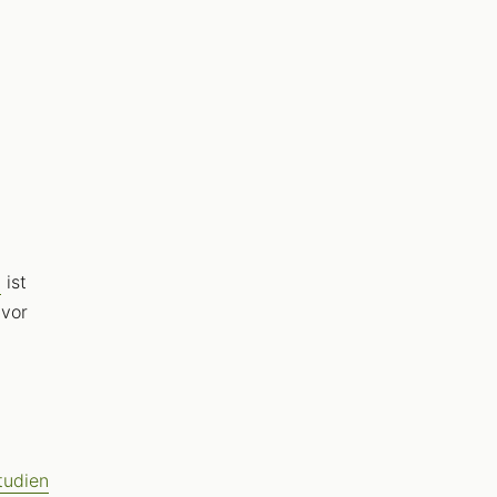
)
ist
(vor
tudien