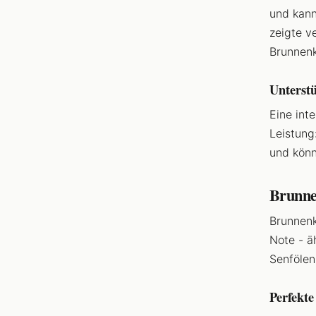
und kann
zeigte v
Brunnenk
Unterstü
Eine int
Leistung
und könn
Brunne
Brunnenk
Note - ä
Senfölen
Perfekt