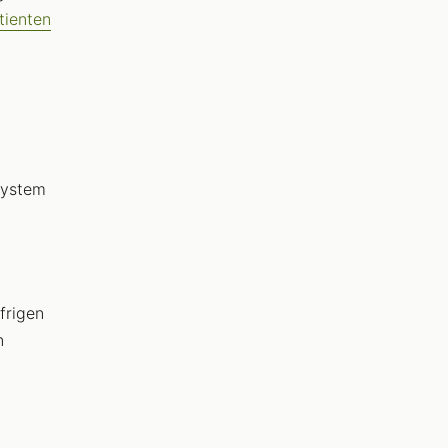
tienten
-System
frigen
n