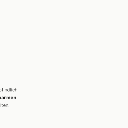
findlich.
 warmen
lten.