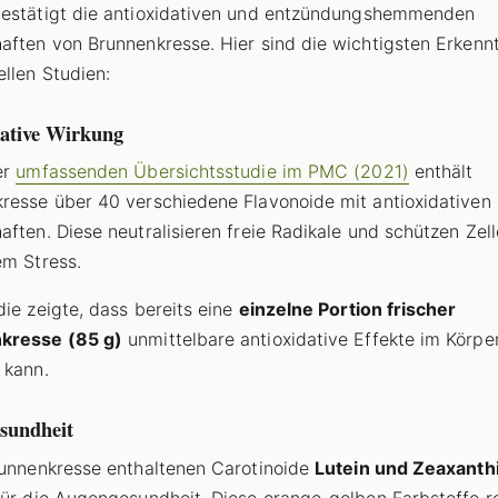
estätigt die antioxidativen und entzündungshemmenden
aften von Brunnenkresse. Hier sind die wichtigsten Erkenn
ellen Studien:
dative Wirkung
er
umfassenden Übersichtsstudie im PMC (2021)
enthält
resse über 40 verschiedene Flavonoide mit antioxidativen
aften. Diese neutralisieren freie Radikale und schützen Zel
em Stress.
die zeigte, dass bereits eine
einzelne Portion frischer
kresse (85 g)
unmittelbare antioxidative Effekte im Körpe
 kann.
sundheit
runnenkresse enthaltenen Carotinoide
Lutein und Zeaxanth
für die Augengesundheit. Diese orange-gelben Farbstoffe r