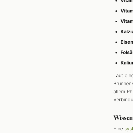
Vitam
Vitam
Vitam
Kalzi
Eisen
Folsä
Kaliu
Laut ein
Brunnenk
allem Ph
Verbind
Wissens
Eine
sys