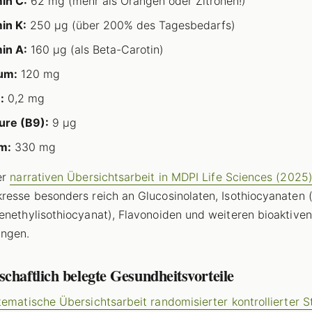
in C:
62 mg (mehr als Orangen oder Zitronen!)
in K:
250 µg (über 200% des Tagesbedarfs)
in A:
160 µg (als Beta-Carotin)
um:
120 mg
:
0,2 mg
ure (B9):
9 µg
m:
330 mg
er
narrativen Übersichtsarbeit in MDPI Life Sciences (2025
resse besonders reich an Glucosinolaten, Isothiocyanaten 
enethylisothiocyanat), Flavonoiden und weiteren bioaktiven
ungen.
chaftlich belegte Gesundheitsvorteile
tematische Übersichtsarbeit randomisierter kontrollierter S