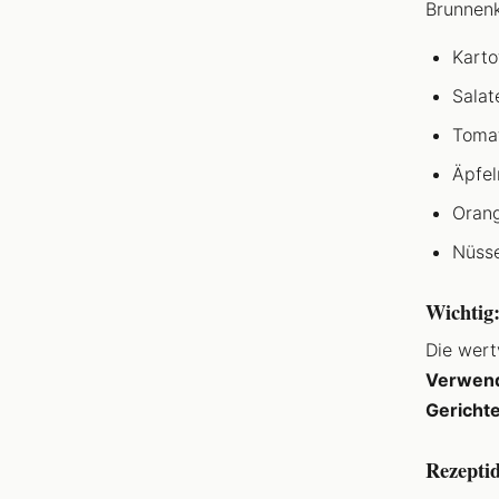
Brunnenk
Karto
Salat
Toma
Äpfel
Orang
Nüss
Wichtig:
Die wert
Verwend
Gericht
Rezepti