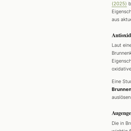
(2025)
b
Eigensch
aus aktu
Antioxi
Laut ein
Brunnenk
Eigensch
oxidativ
Eine Stu
Brunnen
auslösen
Augenge
Die in B
wichtig 