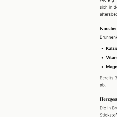
sich in 
altersbe
Knochen
Brunnenk
Kalz
Vitam
Magn
Bereits 
ab.
Herzges
Die in B
Sticksto