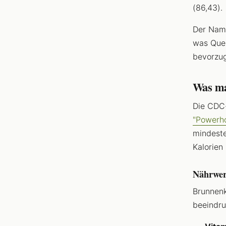
(86,43).
Der Name
was Quel
bevorzug
Was ma
Die CDC-
"Powerh
mindeste
Kalorien
Nährwer
Brunnenk
beeindru