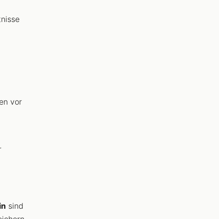
tnisse
len vor
r
in
sind
eichern