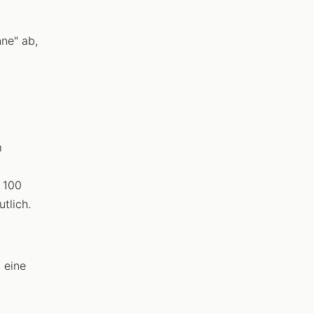
ne" ab,
m
 100
tlich.
 eine