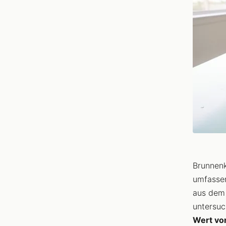
Brunnenk
umfass
aus dem 
untersu
Wert vo