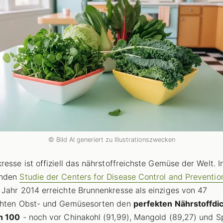
© Bild AI generiert zu Illustrationszwecken
resse ist offiziell das nährstoffreichste Gemüse der Welt. I
enden
Studie der Centers for Disease Control and Preventi
Jahr 2014 erreichte Brunnenkresse als einziges von 47
chten Obst- und Gemüsesorten den
perfekten Nährstoffdi
n 100
- noch vor Chinakohl (91,99), Mangold (89,27) und S