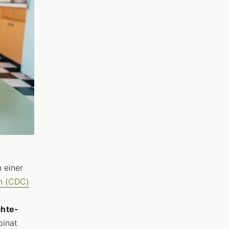
n einer
on (CDC)
chte-
pinat