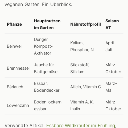
veganen Garten. Ein Überblick:
Hauptnutzen
Saison
Pflanze
Nährstoffprofil
im Garten
AT
Dünger,
Kalium,
April-
Beinwell
Kompost-
Phosphor, N
Juli
Aktivator
Jauche für
Stickstoff,
März-
Brennnessel
Blattgemüse
Silizium
Oktober
Essbar,
März-
Bärlauch
Allicin, Vitamin C
Bodendecker
Mai
Boden lockern,
Vitamin A, K,
März-
Löwenzahn
essbar
Inulin
Oktober
Verwandte Artikel:
Essbare Wildkräuter im Frühling
,