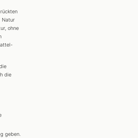
drückten
n Natur
tur, ohne
n
attel-
die
h die
e
ig geben.