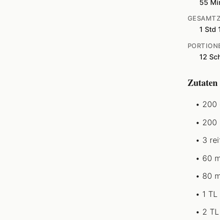
55 Mi
GESAMTZ
1 Std 
PORTION
12 Sc
Zutaten
200 
200 
3 re
60 m
80 m
1 TL 
2 TL