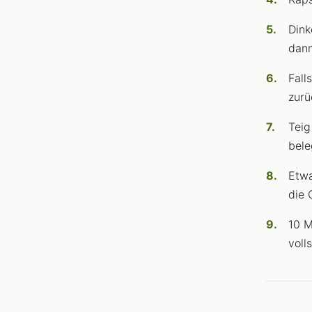
Dink
dann
Fall
zurü
Teig
bele
Etwa
die 
10 M
voll