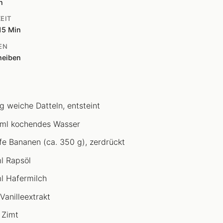
n
EIT
15 Min
EN
heiben
g weiche Datteln, entsteint
ml kochendes Wasser
ife Bananen (ca. 350 g), zerdrückt
l Rapsöl
l Hafermilch
Vanilleextrakt
 Zimt