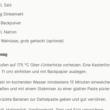
TL Salz
g Dinkelmehl
 Backpulver
TL Natron
 Walnüsse, grob gehackt (optional)
tung
ofen auf 175 °C Ober-/Unterhitze vorheizen. Eine Kastenfor
 11 cm) einfetten und mit Backpapier auslegen.
eln im kochenden Wasser mindestens 15 Minuten einweiche
eßen und mit einem Stabmixer zu einer glatten Paste pürier
rückte Bananen zur Dattelpaste geben und gut verrühren.
öl, Hafermilch, Vanilleextrakt, Zimt und Salz unterrühren.