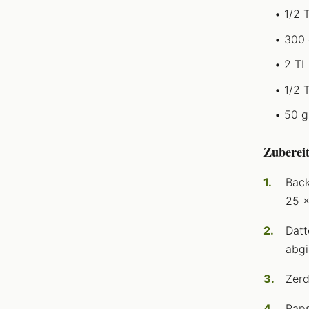
1/2 
300 
2 TL
1/2 
50 g
Zuberei
Back
25 x
Datt
abgi
Zerd
Raps