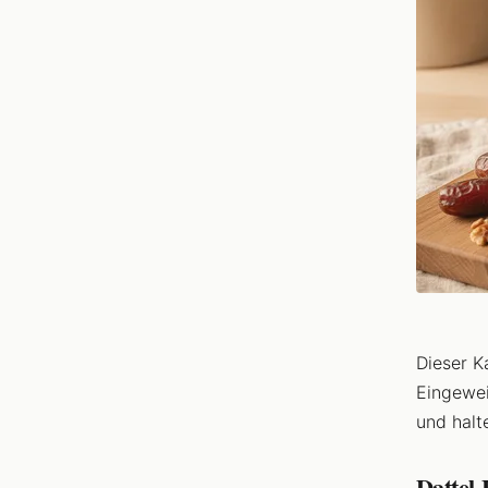
Dieser K
Eingewei
und halt
Dattel-