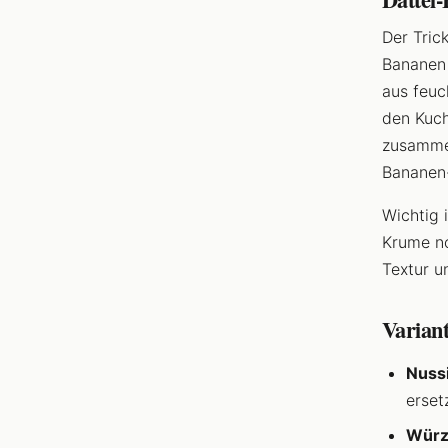
Der Tric
Bananen 
aus feuc
den Kuch
zusammen
Bananen-
Wichtig 
Krume no
Textur u
Varian
Nussi
erset
Würz