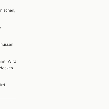
mischen,
o
alnüssen
mmt. Wird
bdecken.
ird.