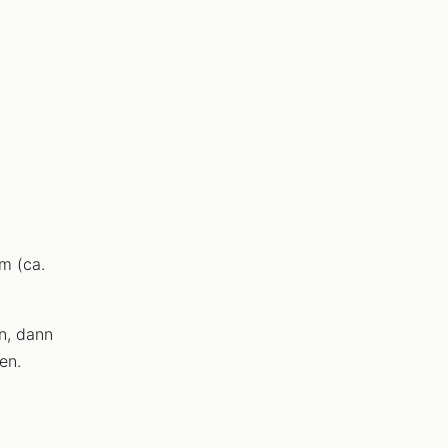
m (ca.
n, dann
en.