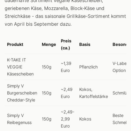
dauerhafte Sortiment vegane Käsescheiben,
geriebenen Käse, Mozzarella, Block-Käse und
Streichkäse - das saisonale Grillkäse-Sortiment kommt
von April bis September dazu.
Preis
Produkt
Menge
Basis
Besonde
(ca.)
K-TAKE IT
~1,39
V-Label, 
VEGGIE
150g
Pflanzlich
Euro
Option
Käsescheiben
Simply V
~2,49
Kokos,
Burgerscheiben
150g
Schmilzt 
Euro
Kartoffelstärke
Cheddar-Style
~2,49-
Simply V
Beste
150g
2,99
Kokos
Reibegenuss
Schmelze
Euro