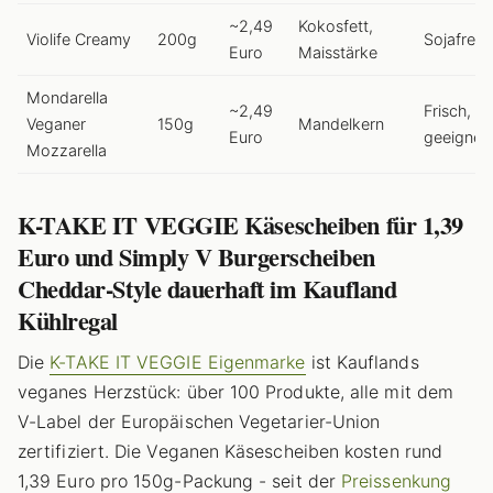
~2,49
Kokosfett,
Violife Creamy
200g
Sojafrei, 
Euro
Maisstärke
Mondarella
~2,49
Frisch, c
Veganer
150g
Mandelkern
Euro
geeignet
Mozzarella
K-TAKE IT VEGGIE Käsescheiben für 1,39
Euro und Simply V Burgerscheiben
Cheddar-Style dauerhaft im Kaufland
Kühlregal
Die
K-TAKE IT VEGGIE Eigenmarke
ist Kauflands
veganes Herzstück: über 100 Produkte, alle mit dem
V-Label der Europäischen Vegetarier-Union
zertifiziert. Die Veganen Käsescheiben kosten rund
1,39 Euro pro 150g-Packung - seit der
Preissenkung