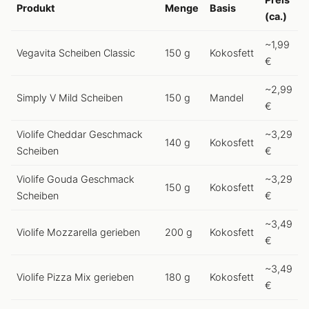
Produkt
Menge
Basis
(ca.)
~1,99
Vegavita Scheiben Classic
150 g
Kokosfett
€
~2,99
Simply V Mild Scheiben
150 g
Mandel
€
Violife Cheddar Geschmack
~3,29
140 g
Kokosfett
Scheiben
€
Violife Gouda Geschmack
~3,29
150 g
Kokosfett
Scheiben
€
~3,49
Violife Mozzarella gerieben
200 g
Kokosfett
€
~3,49
Violife Pizza Mix gerieben
180 g
Kokosfett
€