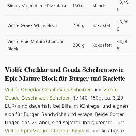
~3,49
Simply V geriebene Pizzakäse
150 g
Mandel
€
~3,99
Violife Greek White Block
200 g
Kokosfett
€
Violife Epic Mature Cheddar
~3,99
200 g
Kokosfett
Block
€
Violife Cheddar und Gouda Scheiben sowie
Epic Mature Block für Burger und Raclette
Violife Cheddar Geschmack Scheiben
und
Violife
Gouda Geschmack Scheiben
(je 140–150g, ca. 3,29
EUR) sind dauerhaft bei Billa im Kühlregal und eignen
sich für Burger, Sandwichs und Wraps. Beide Sorten
tragen das V-Label, sind sojafrei und glutenfrei. Der
Violife Epic Mature Cheddar Block
ist der kräftigste