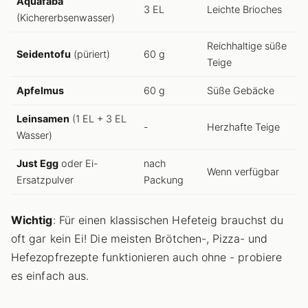
Aquafaba
3 EL
Leichte Brioches
(Kichererbsenwasser)
Reichhaltige süße
Seidentofu
(püriert)
60 g
Teige
Apfelmus
60 g
Süße Gebäcke
Leinsamen
(1 EL + 3 EL
-
Herzhafte Teige
Wasser)
Just Egg
oder Ei-
nach
Wenn verfügbar
Ersatzpulver
Packung
Wichtig
: Für einen klassischen Hefeteig brauchst du
oft gar kein Ei! Die meisten Brötchen-, Pizza- und
Hefezopfrezepte funktionieren auch ohne - probiere
es einfach aus.