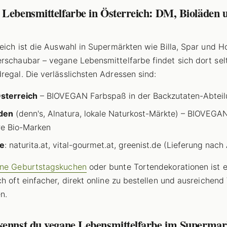
 Lebensmittelfarbe in Österreich: DM, Bioläden 
reich ist die Auswahl in Supermärkten wie Billa, Spar und H
rschaubar – vegane Lebensmittelfarbe findet sich dort sel
regal. Die verlässlichsten Adressen sind:
sterreich
– BIOVEGAN Farbspaß in der Backzutaten-Abteil
den
(denn's, Alnatura, lokale Naturkost-Märkte) – BIOVEGA
e Bio-Marken
e
: naturita.at, vital-gourmet.at, greenist.de (Lieferung nach
ne Geburtstagskuchen
oder bunte Tortendekorationen ist e
ch oft einfacher, direkt online zu bestellen und ausreichend
n.
kennst du vegane Lebensmittelfarbe im Supermar