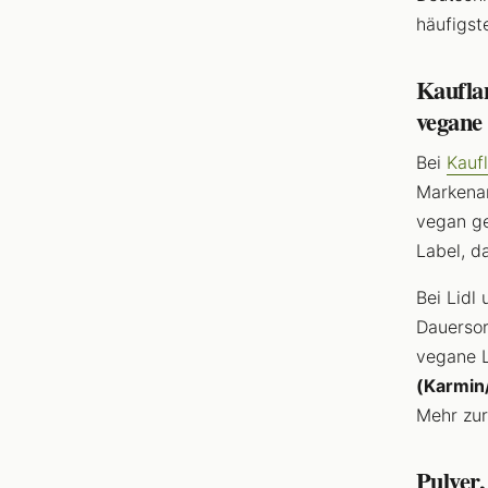
häufigst
Kaufla
vegane
Bei
Kauf
Markenan
vegan ge
Label, da
Bei Lidl
Dauersor
vegane L
(Karmin
Mehr zu
Pulver,