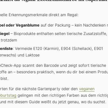
nelle Erkennungsmerkmale direkt am Regal:
bel oder Veganblume
auf der Packung – kein Nachdenken n
iegel
– Bioprodukte enthalten selten tierische Zusatzstoffe,
 trotzdem
enliste
: Vermeide E120 (Karmin), E904 (Schellack), E901
enwachs) und Laktose
Check-App scannt den Barcode und zeigt sofort tierische
toffe an – besonders praktisch, wenn du dir bei einem Prod
bist.
rten für die nächste Gartenparty oder den
veganen
eburtstag
gelingen mit den richtigen Farben aus dem richti
und mit diesem Guide weißt du jetzt genau, wo du suchst.