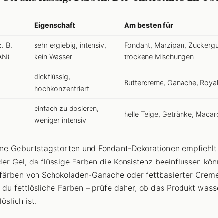
Eigenschaft
Am besten für
. B.
sehr ergiebig, intensiv,
Fondant, Marzipan, Zuckergu
AN)
kein Wasser
trockene Mischungen
dickflüssig,
Buttercreme, Ganache, Royal
hochkonzentriert
einfach zu dosieren,
helle Teige, Getränke, Macar
weniger intensiv
ne Geburtstagstorten und Fondant-Dekorationen empfiehlt
der Gel, da flüssige Farben die Konsistenz beeinflussen kön
färben von Schokoladen-Ganache oder fettbasierter Crem
 du fettlösliche Farben – prüfe daher, ob das Produkt wasse
löslich ist.