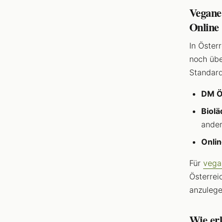
Vegane
Online
In Öster
noch übe
Standard
DM Ö
Biolä
ander
Onlin
Für
vega
Österrei
anzulege
Wie er