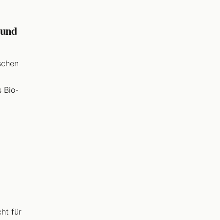
 und
schen
 Bio-
ht für