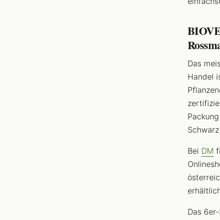
einfachs
BIOVEG
Rossm
Das meis
Handel i
Pflanzen
zertifiz
Packung 
Schwarz
Bei
DM
f
Onlinesh
österrei
erhältli
Das 6er-