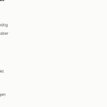
ötig
 aber
ukt
gen