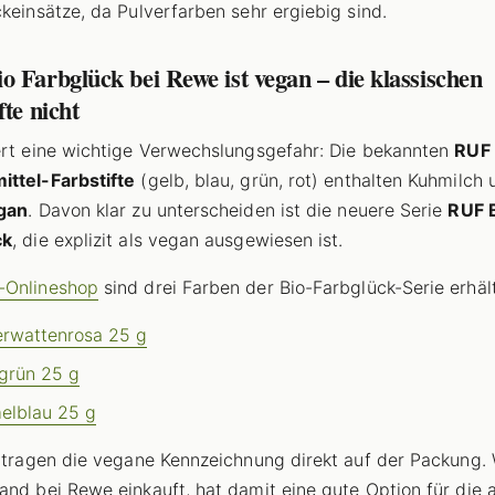
ckeinsätze, da Pulverfarben sehr ergiebig sind.
 Farbglück bei Rewe ist vegan – die klassischen
fte nicht
ert eine wichtige Verwechslungsgefahr: Die bekannten
RUF
ttel-Farbstifte
(gelb, blau, grün, rot) enthalten Kuhmilch 
egan
. Davon klar zu unterscheiden ist die neuere Serie
RUF 
ck
, die explizit als vegan ausgewiesen ist.
-Onlineshop
sind drei Farben der Bio-Farbglück-Serie erhält
rwattenrosa 25 g
grün 25 g
elblau 25 g
i tragen die vegane Kennzeichnung direkt auf der Packung. 
and bei Rewe einkauft, hat damit eine gute Option für die