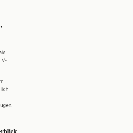
,
als
 V-
im
lich
zugen.
erblick