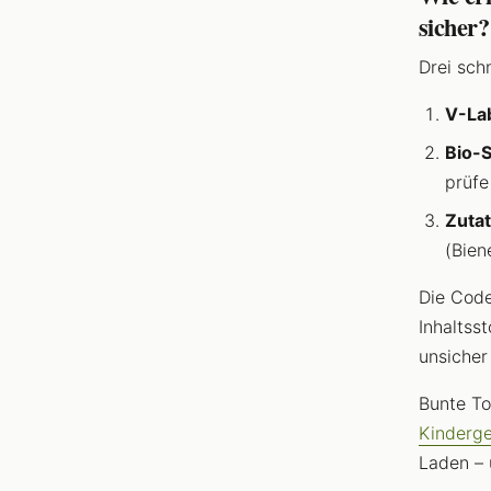
sicher?
Drei sch
V-La
Bio-S
prüfe
Zutat
(Bien
Die Code
Inhaltss
unsicher 
Bunte To
Kinderg
Laden – 