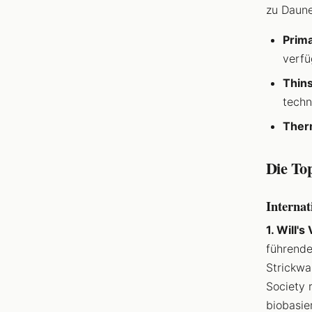
zu Daune
Prima
verfü
Thins
techn
Ther
Die To
Interna
1. Will'
führend
Strickwa
Society 
biobasie