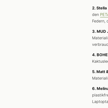
2. Stell
den
PET
Federn, 
3. MUD 
Material
verbrauc
4. BOHE
Kaktusle
5. Matt 
Materiali
6. Meli
plastikf
Laptopt