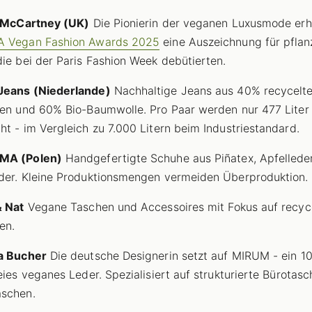
a McCartney (UK)
Die Pionierin der veganen Luxusmode erhi
A Vegan Fashion Awards 2025
eine Auszeichnung für pflan
die bei der Paris Fashion Week debütierten.
Jeans (Niederlande)
Nachhaltige Jeans aus 40% recycelt
ien und 60% Bio-Baumwolle. Pro Paar werden nur 477 Liter
ht - im Vergleich zu 7.000 Litern beim Industriestandard.
MA (Polen)
Handgefertigte Schuhe aus Piñatex, Apfellede
der. Kleine Produktionsmengen vermeiden Überproduktion.
& Nat
Vegane Taschen und Accessoires mit Fokus auf recyc
en.
na Bucher
Die deutsche Designerin setzt auf MIRUM - ein 1
reies veganes Leder. Spezialisiert auf strukturierte Bürotas
aschen.