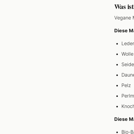
Was is
Vegane M
Diese Ma
Leder
Wolle
Seide
Daune
Pelz
Perlm
Knoch
Diese Ma
Bio-B