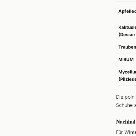
Apfelle
Kaktusl
(Desser
Trauben
MIRUM
Myzeli
(Pilzled
Die poln
Schuhe a
Nachhalt
Für Wint