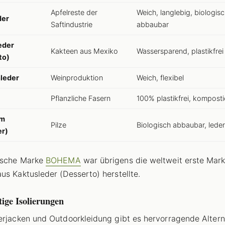
Apfelreste der
Weich, langlebig, biologisc
der
Saftindustrie
abbaubar
eder
Kakteen aus Mexiko
Wassersparend, plastikfrei
to)
leder
Weinproduktion
Weich, flexibel
Pflanzliche Fasern
100% plastikfrei, komposti
um
Pilze
Biologisch abbaubar, leder
er)
ische Marke
BOHEMA
war übrigens die weltweit erste Mark
us Kaktusleder (Desserto) herstellte.
ige Isolierungen
erjacken und Outdoorkleidung gibt es hervorragende Altern