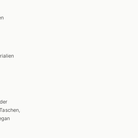
en
ialien
der
Taschen,
Vegan