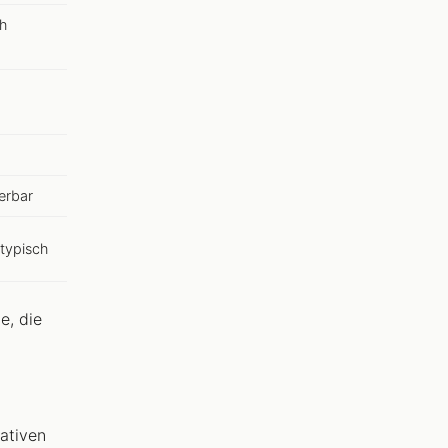
h
erbar
typisch
e, die
ativen