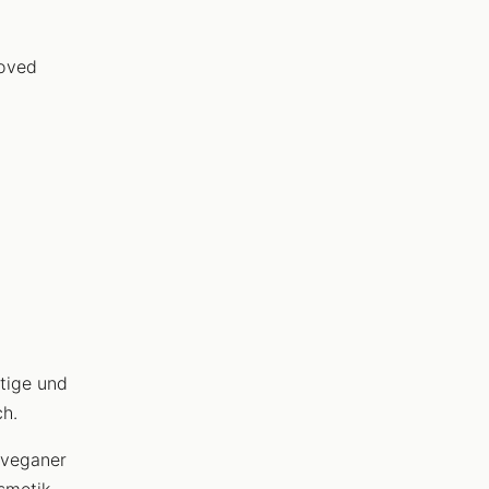
roved
tige und
ch.
 veganer
smetik.