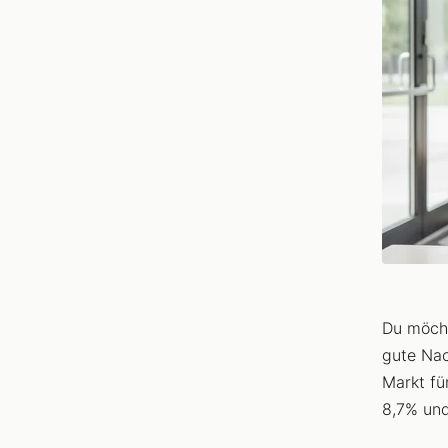
Du möcht
gute Nac
Markt f
8,7% und