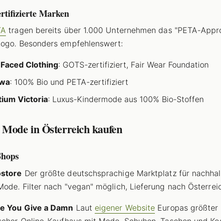
tifizierte Marken
TA
tragen bereits über 1.000 Unternehmen das "PETA-App
Logo. Besonders empfehlenswert:
 Faced Clothing
: GOTS-zertifiziert, Fair Wear Foundation
wa
: 100% Bio und PETA-zertifiziert
tium Victoria
: Luxus-Kindermode aus 100% Bio-Stoffen
 Mode in Österreich kaufen
Shops
store
Der größte deutschsprachige Marktplatz für nachhal
ode. Filter nach "vegan" möglich, Lieferung nach Österrei
ke You Give a Damn
Laut
eigener Website
Europas größter
scher Online-Kaufhaus mit Mode, Schuhen, Taschen und Ko