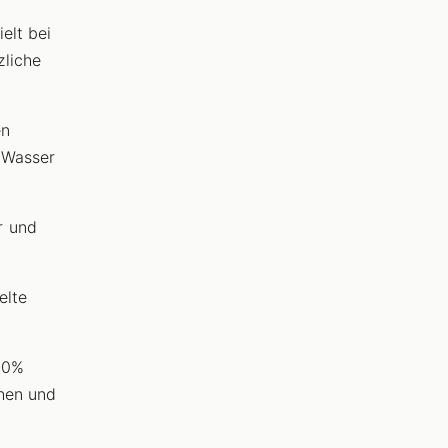
elt bei
zliche
en
 Wasser
r und
elte
00%
chen und