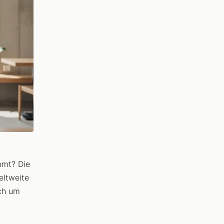
mmt? Die
eltweite
ich um