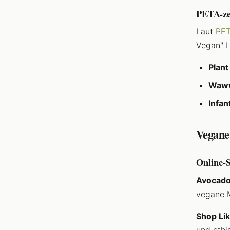
PETA-zer
Laut
PE
Vegan" 
Plant
Waw
Infan
Vegane
Online-
Avocado
vegane M
Shop Li
und ethi