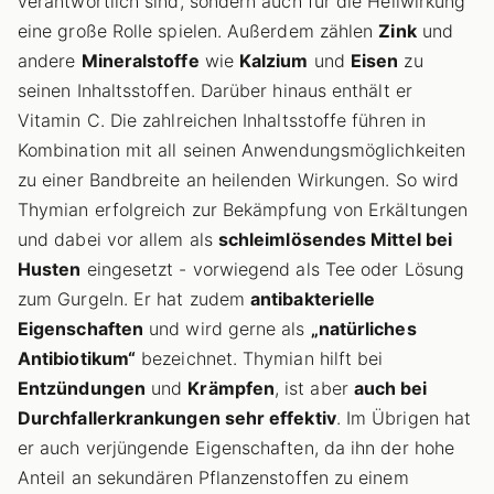
verantwortlich sind, sondern auch für die Heilwirkung
eine große Rolle spielen. Außerdem zählen
Zink
und
andere
Mineralstoffe
wie
Kalzium
und
Eisen
zu
seinen Inhaltsstoffen. Darüber hinaus enthält er
Vitamin C. Die zahlreichen Inhaltsstoffe führen in
Kombination mit all seinen Anwendungsmöglichkeiten
zu einer Bandbreite an heilenden Wirkungen. So wird
Thymian erfolgreich zur Bekämpfung von Erkältungen
und dabei vor allem als
schleimlösendes Mittel bei
Husten
eingesetzt - vorwiegend als Tee oder Lösung
zum Gurgeln. Er hat zudem
antibakterielle
Eigenschaften
und wird gerne als
„natürliches
Antibiotikum“
bezeichnet. Thymian hilft bei
Entzündungen
und
Krämpfen
, ist aber
auch bei
Durchfallerkrankungen sehr effektiv
. Im Übrigen hat
er auch verjüngende Eigenschaften, da ihn der hohe
Anteil an sekundären Pflanzenstoffen zu einem