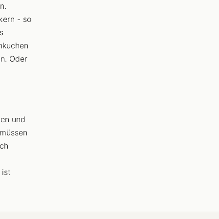
n.
ern - so
s
chkuchen
n. Oder
nen und
h müssen
uch
ist