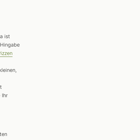
a ist
 Hingabe
Pizzen
leinen,
t
 Ihr
hten