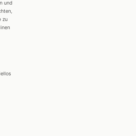
en und
chten,
e zu
linen
ellos