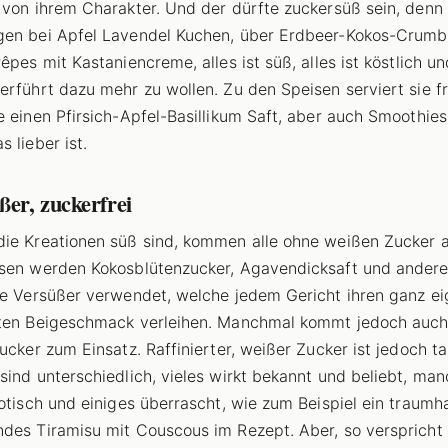
 von ihrem Charakter. Und der dürfte zuckersüß sein, denn
en bei Apfel Lavendel Kuchen, über Erdbeer-Kokos-Crumbl
êpes mit Kastaniencreme, alles ist süß, alles ist köstlich u
erführt dazu mehr zu wollen. Zu den Speisen serviert sie f
e einen Pfirsich-Apfel-Basillikum Saft, aber auch Smoothies
 lieber ist.
ßer, zuckerfrei
ie Kreationen süß sind, kommen alle ohne weißen Zucker a
sen werden Kokosblütenzucker, Agavendicksaft und ander
he Versüßer verwendet, welche jedem Gericht ihren ganz ei
ten Beigeschmack verleihen. Manchmal kommt jedoch auc
zucker zum Einsatz. Raffinierter, weißer Zucker ist jedoch ta
sind unterschiedlich, vieles wirkt bekannt und beliebt, ma
xotisch und einiges überrascht, wie zum Beispiel ein traumh
des Tiramisu mit Couscous im Rezept. Aber, so verspricht 