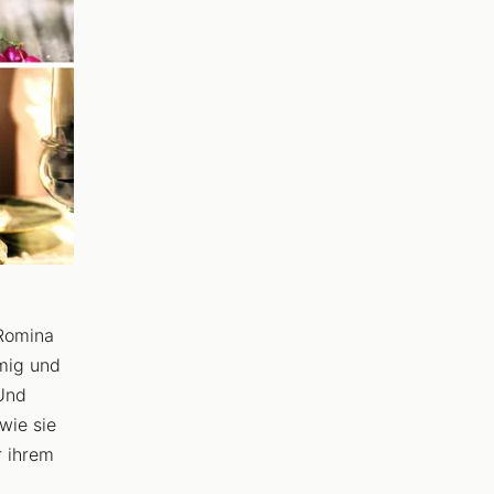
 Romina
mig und
 Und
wie sie
r ihrem