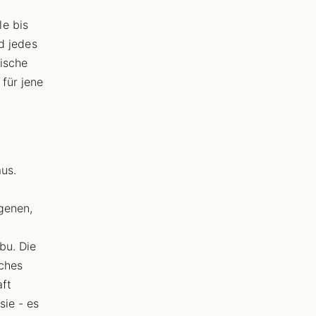
e bis
nd jedes
rische
 für jene
us.
e
genen,
h
bu. Die
nches
aft
sie - es