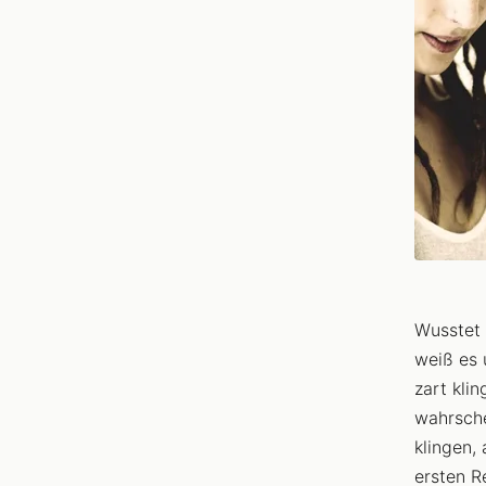
Wusstet 
weiß es 
zart kli
wahrsche
klingen,
ersten 