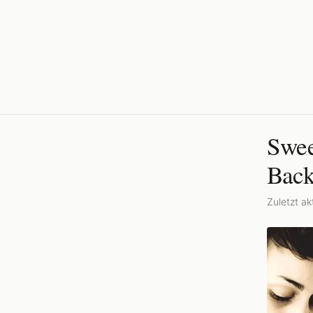
Swee
Bac
Zuletzt akt