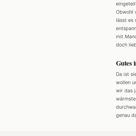
eingetei
Obwohl w
lässt es
entspann
mit Mand
doch lie
Gutes 
Da ist s
wollen u
wir das 
wärmsten
durchwa
genau da