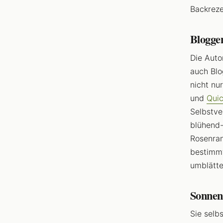
Backreze
Blogge
Die Auto
auch Bl
nicht nu
und
Qui
Selbstve
blühend-
Rosenran
bestimmt
umblätte
Sonnen
Sie selb