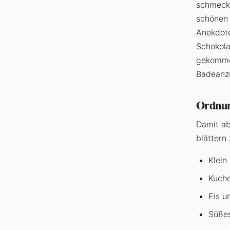
schmeckt
schönen 
Anekdote
Schokola
gekommen
Badeanzu
Ordnun
Damit ab
blättern
Klein
Kuche
Eis u
Süßes