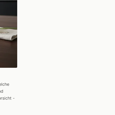
elche
nd
rsicht -
.