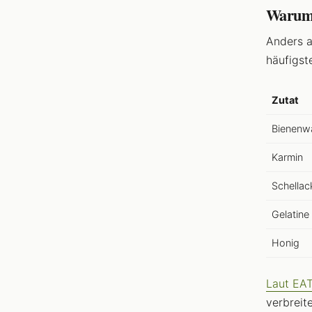
Warum 
Anders a
häufigst
Zutat
Bienenw
Karmin
Schellac
Gelatine
Honig
Laut EA
verbreit