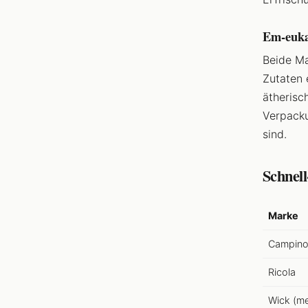
Em-euka
Beide Ma
Zutaten 
ätherisc
Verpacku
sind.
Schnel
Marke
Campino
Ricola
Wick (me