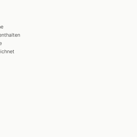
he
enthalten
e
eichnet