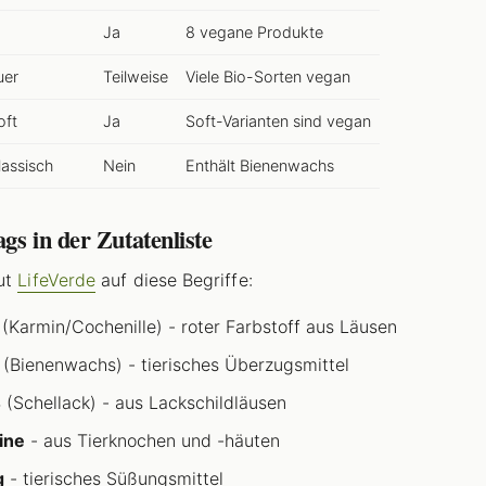
Ja
8 vegane Produkte
uer
Teilweise
Viele Bio-Sorten vegan
oft
Ja
Soft-Varianten sind vegan
assisch
Nein
Enthält Bienenwachs
gs in der Zutatenliste
ut
LifeVerde
auf diese Begriffe:
(Karmin/Cochenille) - roter Farbstoff aus Läusen
(Bienenwachs) - tierisches Überzugsmittel
4
(Schellack) - aus Lackschildläusen
ine
- aus Tierknochen und -häuten
g
- tierisches Süßungsmittel