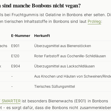
sind manche Bonbons nicht vegan?
ls bei Fruchtgummis ist Gelatine in Bonbons eher selten. D
en tierischen Inhaltsstoffe in Bonbons sind laut
ProVeg
:
E-Nummer
Herkunft
achs
E901
Überzugsmittel aus Bienenstöcken
E120
Roter Farbstoff aus Cochenille-Schildläusen
k
E904
Überzugsmittel aus Lackschildläusen
-
Aus Knochen und Häuten von Schweinen/Rind
-
Tierisches Süßungsmittel
T SMARTER
ist besonders Bienenwachs (E901) in Bonbons
et - es sorgt dafür, dass die Bonbons nicht zusammenklebe