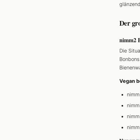
glänzend
Der gr
nimm2 
Die Situ
Bonbons
Bienenw
Vegan b
nimm2
nimm2
nimm2
nimm