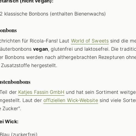
tarisch (nicht vegan):
 klassische Bonbons (enthalten Bienenwachs)
Bonbons
hrichten für Ricola-Fans! Laut
World of Sweets
sind die me
Kräuterbonbons
vegan
, glutenfrei und laktosefrei. Die traditi
er Bonbons werden nach althergebrachten Rezepturen ohn
 Zusatzstoffe hergestellt.
stenbonbons
 Teil der
Katjes Fassin GmbH
und hat sein Sortiment weitg
gestellt. Laut der
offiziellen Wick-Website
sind viele Sort
 Zucker".
ei Wick:
Blau (zuckerfrei)