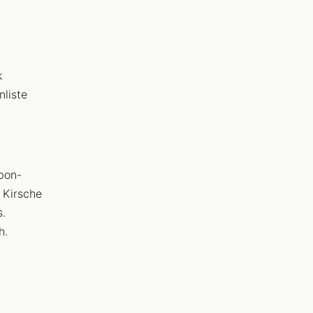
k
nliste
bon-
 Kirsche
.
h.