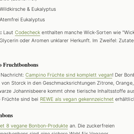
Wildkirsche & Eukalyptus
Atemfrei Eukalyptus
:
Laut
Codecheck
enthalten manche Wick-Sorten wie "Wic
Glycerin oder Aromen unklarer Herkunft. Im Zweifel: Zutate
 Fruchtbonbons
 Nachricht:
Campino Früchte sind komplett vegan
! Der Bon
r von Storck in den Geschmacksrichtungen Zitrone, Orange,
arze Johannisbeere kommt ohne tierische Inhaltsstoffe aus
 Früchte sind bei
REWE als vegan gekennzeichnet
erhältlic
onbons
etet 8 vegane Bonbon-Produkte
an. Die zuckerfreien
ungsbonbons sind eine sichere Wahl für Veganer.