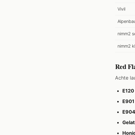
Vivil
Alpenba
nimm2 s
nimm2 kl
Red Fla
Achte la
E120
E901
E90
Gelat
Honi