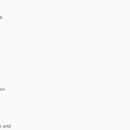
ie
ern
n und