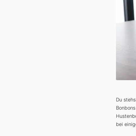
Du stehs
Bonbons 
Hustenbo
bei eini