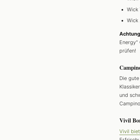
Wick 
Wick 
Achtung
Energy" 
prüfen!
Campino
Die gute
Klassike
und schw
Campino
Vivil B
Vivil bi
Erfrisch