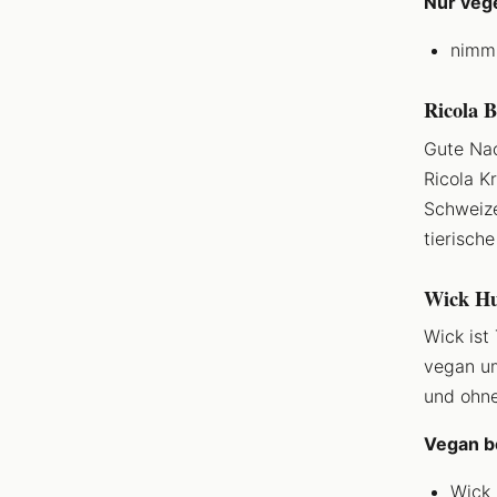
Nur vege
nimm2
Ricola 
Gute Nac
Ricola 
Schweiz
tierische
Wick Hu
Wick ist
vegan um
und ohne
Vegan b
Wick 