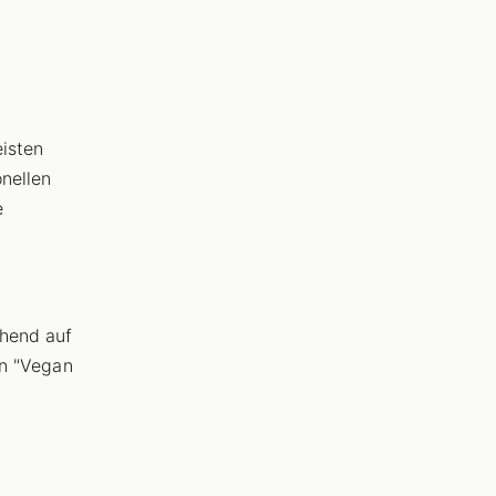
isten
onellen
e
ehend auf
en "Vegan