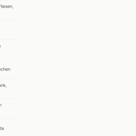
liesen,
n
echen
ank,
n
te