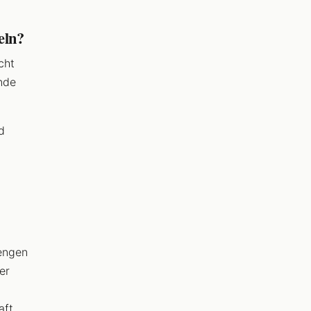
eln?
cht
nde
d
rengen
er
aft