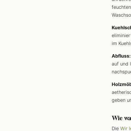
feuchten
Waschso
Kuehlsc
eliminie
im Kuehl
Abfluss:
auf und 
nachspue
Holzmöb
aetheris
geben un
Wie wa
Die
Wir 