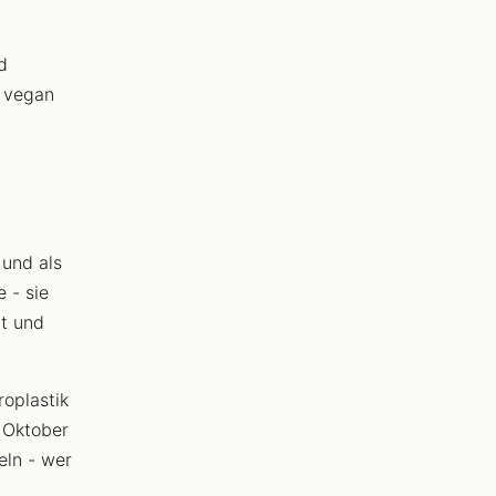
d
d vegan
 und als
 - sie
rt und
roplastik
b Oktober
eln - wer