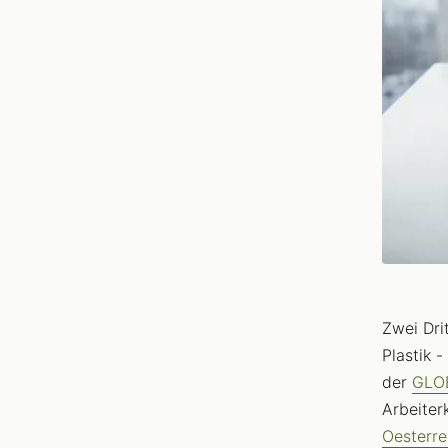
Zwei Dri
Plastik 
der
GLOB
Arbeiter
Oesterre