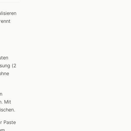
lisieren
rennt
uten
esung (2
ohne
n
n. Mit
ischen.
r Paste
nem