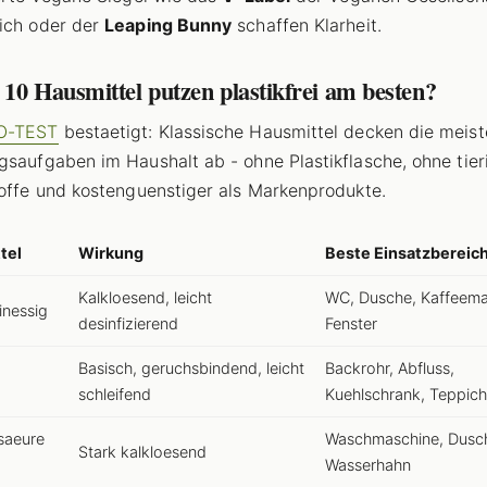
ich oder der
Leaping Bunny
schaffen Klarheit.
10 Hausmittel putzen plastikfrei am besten?
O-TEST
bestaetigt: Klassische Hausmittel decken die meis
gsaufgaben im Haushalt ab - ohne Plastikflasche, ohne tier
toffe und kostenguenstiger als Markenprodukte.
tel
Wirkung
Beste Einsatzbereic
Kalkloesend, leicht
WC, Dusche, Kaffeema
nessig
desinfizierend
Fenster
Basisch, geruchsbindend, leicht
Backrohr, Abfluss,
schleifend
Kuehlschrank, Teppich
saeure
Waschmaschine, Dusc
Stark kalkloesend
Wasserhahn