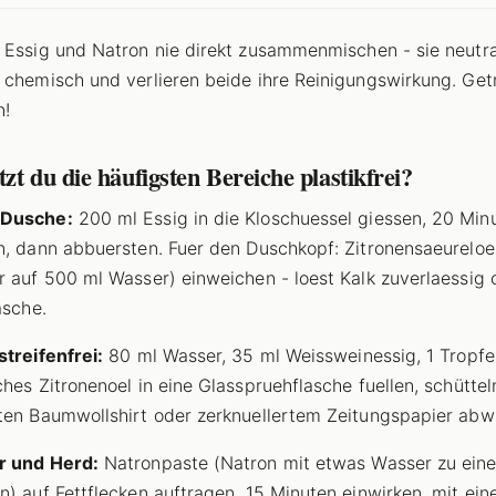
Essig und Natron nie direkt zusammenmischen - sie neutra
 chemisch und verlieren beide ihre Reinigungswirkung. Get
n!
zt du die häufigsten Bereiche plastikfrei?
Dusche:
200 ml Essig in die Kloschuessel giessen, 20 Min
n, dann abbuersten. Fuer den Duschkopf: Zitronensaeurelo
r auf 500 ml Wasser) einweichen - loest Kalk zuverlaessig 
asche.
streifenfrei:
80 ml Wasser, 35 ml Weissweinessig, 1 Tropfe
ches Zitronenoel in eine Glasspruehflasche fuellen, schüttel
ten Baumwollshirt oder zerknuellertem Zeitungspapier abw
r und Herd:
Natronpaste (Natron mit etwas Wasser zu eine
n) auf Fettflecken auftragen, 15 Minuten einwirken, mit ei