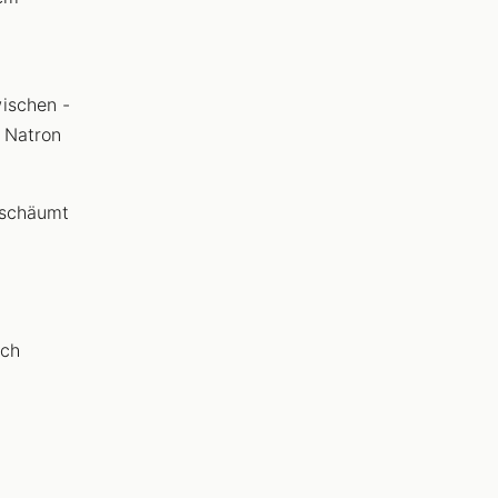
ischen -
l Natron
 schäumt
uch