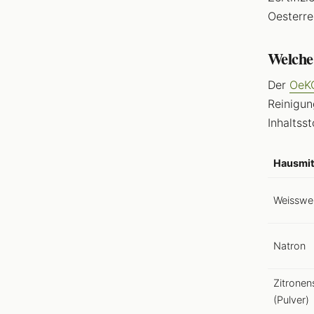
Oesterre
Welche 
Der
OeK
Reinigun
Inhaltss
Hausmit
Weisswei
Natron
Zitronen
(Pulver)