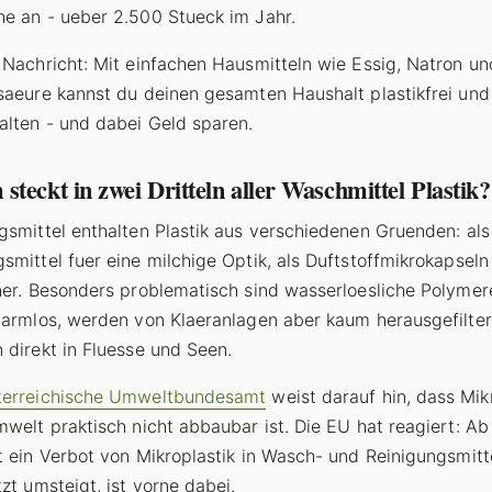
e an - ueber 2.500 Stueck im Jahr.
 Nachricht: Mit einfachen Hausmitteln wie Essig, Natron un
saeure kannst du deinen gesamten Haushalt plastikfrei un
alten - und dabei Geld sparen.
teckt in zwei Dritteln aller Waschmittel Plastik?
gsmittel enthalten Plastik aus verschiedenen Gruenden: als
smittel fuer eine milchige Optik, als Duftstoffmikrokapseln
ner. Besonders problematisch sind wasserloesliche Polymere
harmlos, werden von Klaeranlagen aber kaum herausgefilte
 direkt in Fluesse und Seen.
terreichische Umweltbundesamt
weist darauf hin, dass Mik
mwelt praktisch nicht abbaubar ist. Die EU hat reagiert: A
t ein Verbot von Mikroplastik in Wasch- und Reinigungsmitt
tzt umsteigt, ist vorne dabei.