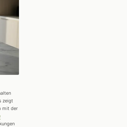
halten
s zeigt
 mit der
e
ckungen