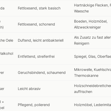
Hartnäckige Flecken, F
oda
Fettloesend, stark basisch
Waesche
e
Boeden, Holzmöbel,
Fettloesend, schonend
ch)
Allzweckreiniger
Als Zusatz zu fast alle
che Oele
Duftend, leicht antibakteriell
Reinigern
lalkohol
Entfettend, streifenfrei
Spiegel, Glas, Oberfla
Mikrowelle, Kuehlschr
ver
Geruchsbindend, schaumend
Thermoskanne
Holzschneidebrettche
ser
Leicht abrasiv
auffrischen
l +
Pflegend, polierend
Holzmöbel, Lederimita
oel