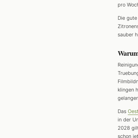
pro Woch
Die gute
Zitronen
sauber h
Warum s
Reinigun
Truebung
Filmbild
klingen 
gelangen
Das
Oes
in der U
2028 gil
schon je