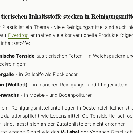
tierischen Inhaltsstoffe stecken in Reinigungsmitt
r Plastik ist ein Thema - viele Reinigungsmittel sind auch ni
Laut
Everdrop
enthalten viele konventionelle Produkte folge
 Inhaltsstoffe:
nische Tenside
aus tierischen Fetten - in Weichspuelern un
eckreinigern
rgalle
- in Gallseife als Fleckloeser
in (Wollfett)
- in manchen Reinigungs- und Pflegemitteln
enwachs
- in Moebel- und Bodenpolituren
lem: Reinigungsmittel unterliegen in Oesterreich keiner st
eklarationspflicht wie Lebensmittel. Ob Tenside tierisch od
h sind, laesst sich an der Zutatenliste oft nicht erkennen.
ierte vegane Siegel wie das
V-Label
der Veganen Gesellsch