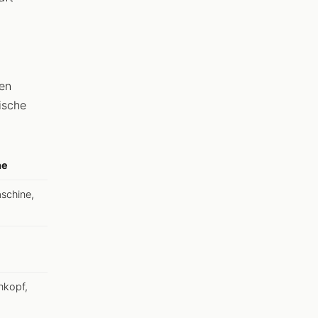
ten
ische
he
schine,
hkopf,