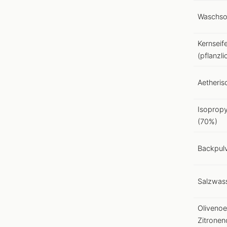
Waschs
Kernseif
(pflanzli
Aetheris
Isopropy
(70%)
Backpul
Salzwas
Olivenoe
Zitronen