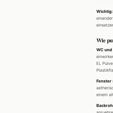
Wichtig:
einander
einsetze
Wie put
WC und 
einwirke
EL Pulve
Plastikfl
Fenster 
aetheris
einem al
Backroh
anruehre