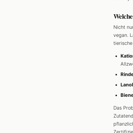
Welche 
Nicht nu
vegan. 
tierische
Katio
Allzw
Rinde
Lanol
Bien
Das Prob
Zutatend
pflanzlic
Zertifiz