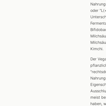
Nahrungs
oder "L(
Untersch
Fermenta
Bifidoba
Milchsäu
Milchsäu
Kimchi.
Der Vega
pflanzli
"rechtsd
Nahrungs
Eigensch
Ausschlu
meist b
haben, w