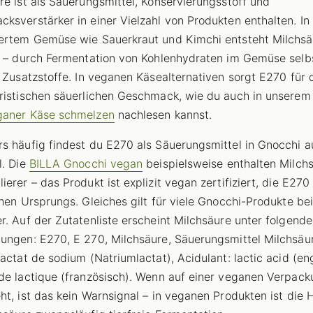
re ist als Säuerungsmittel, Konservierungsstoff und
ksverstärker in einer Vielzahl von Produkten enthalten. In
ertem Gemüse wie Sauerkraut und Kimchi entsteht Milchsä
h – durch Fermentation von Kohlenhydraten im Gemüse selb
e Zusatzstoffe. In veganen Käsealternativen sorgt E270 für 
ristischen säuerlichen Geschmack, wie du auch in unserem 
ganer Käse schmelzen
nachlesen kannst.
s häufig findest du E270 als Säuerungsmittel in Gnocchi 
l. Die
BILLA Gnocchi vegan
beispielsweise enthalten Milchs
erer – das Produkt ist explizit vegan zertifiziert, die E270
chen Ursprungs. Gleiches gilt für viele Gnocchi-Produkte be
r. Auf der Zutatenliste erscheint Milchsäure unter folgend
ungen: E270, E 270, Milchsäure, Säuerungsmittel Milchsäu
Lactat de sodium (Natriumlactat), Acidulant: lactic acid (en
de lactique (französisch). Wenn auf einer veganen Verpac
ht, ist das kein Warnsignal – in veganen Produkten ist die 