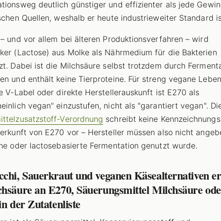
tionsweg deutlich günstiger und effizienter als jede Gewi
ischen Quellen, weshalb er heute industrieweiter Standard is
 – und vor allem bei älteren Produktionsverfahren – wird
ker (Lactose) aus Molke als Nährmedium für die Bakterien
zt. Dabei ist die Milchsäure selbst trotzdem durch Ferment
en und enthält keine Tierproteine. Für streng vegane Lebe
ne V-Label oder direkte Herstellerauskunft ist E270 als
einlich vegan" einzustufen, nicht als "garantiert vegan". D
ttelzusatzstoff-Verordnung
schreibt keine Kennzeichnungsp
Herkunft von E270 vor – Hersteller müssen also nicht angeb
che oder lactosebasierte Fermentation genutzt wurde.
cchi, Sauerkraut und veganen Käsealternativen e
chsäure an E270, Säuerungsmittel Milchsäure ode
in der Zutatenliste