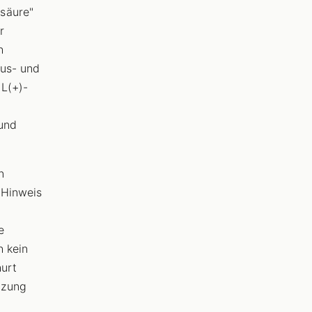
säure"
r
h
cus- und
L(+)-
 und
n
 Hinweis
e
h kein
hurt
tzung