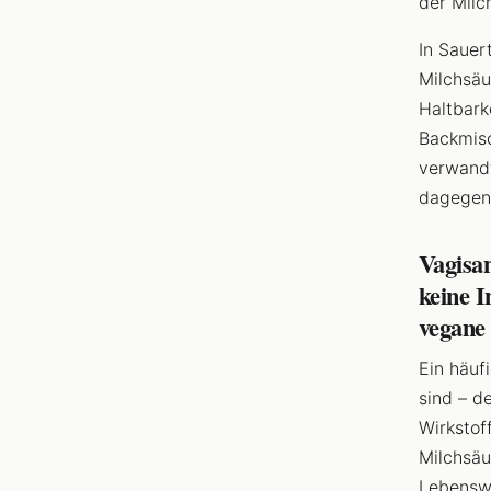
der Milc
In Sauer
Milchsäu
Haltbark
Backmisc
verwan
dagegen 
Vagisan
keine I
vegane
Ein häuf
sind – d
Wirkstof
Milchsäu
Lebenswe