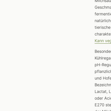
Milchsäu
Geschmac
fermenti
natürlic
tierisch
charakte
Kann ve
Besonder
Kühlrega
pH-Reguli
pflanzli
und Hofe
Bezeichn
Lactat, 
oder Aci
E270 ste