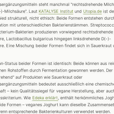
ergänzungsmitteln steht manchmal "rechtsdrehende Milch
+)-Milchsäure". Laut
KATALYSE Institut
und
Utopia.de
ist de
ied strukturell, nicht ethisch: Beide Formen entstehen durc
tion mit unterschiedlichen Bakterienstämmen. Streptococ
cterium-Bakterien produzieren vorwiegend rechtsdrehende 
re, Lactobacillus bulgaricus hingegen linksdrehende D(-)-
re. Eine Mischung beider Formen findet sich in Sauerkraut
n-Status beider Formen ist identisch: Beide können aus rei
chen Rohstoffen durch Fermentation gewonnen werden. Der
rehend" auf Produkten wie Sauerkraut oder
ergänzungsmitteln bedeutet ausschließlich eine chemisch
aft – kein Qualitätssiegel für vegane Herstellung, aber auc
sskriterium. Wie
Edeka erklärt
, enthält herkömmliches Jog
eide Formen – veganes Joghurt kann dieselbe Zusammense
enn entsprechende Bakterienkulturen verwendet werden.