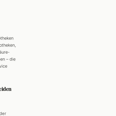
potheken
otheken,
äure-
en – die
vice
eiden
der