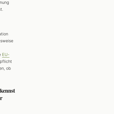
nnung
t.
ation
nsweise
ie
EU-
flicht
en, ob
rkennst
r