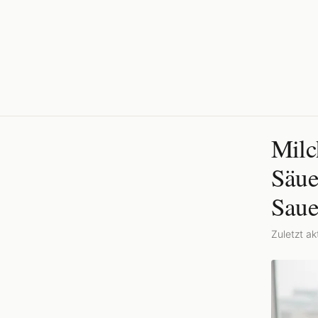
Milc
Säue
Saue
Zuletzt akt