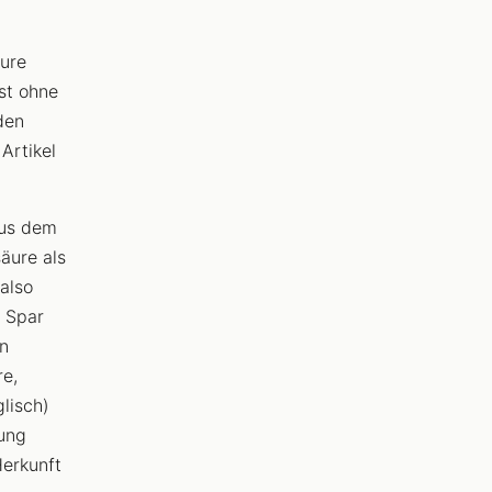
ure
st ohne
den
Artikel
aus dem
äure als
 also
i Spar
en
re,
glisch)
kung
Herkunft