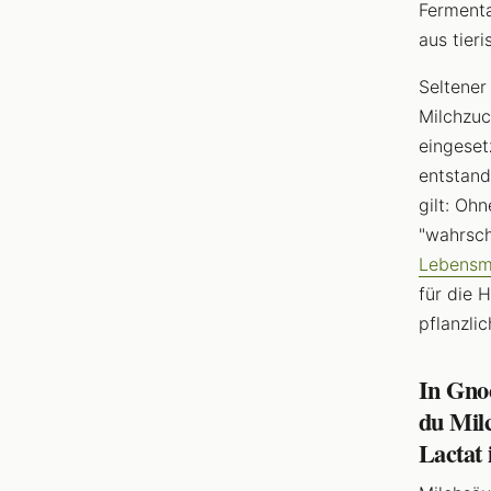
Fermenta
aus tier
Seltener
Milchzuc
eingeset
entstand
gilt: Oh
"wahrsch
Lebensmi
für die 
pflanzli
In Gno
du Mil
Lactat 