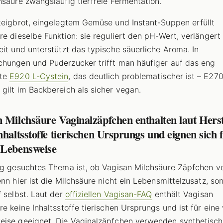
hsäure zwangsläufig tierfreie Fermentation.
teigbrot, eingelegtem Gemüse und Instant-Suppen erfüllt
re dieselbe Funktion: sie reguliert den pH-Wert, verlängert
eit und unterstützt das typische säuerliche Aroma. In
hungen und Puderzucker trifft man häufiger auf das eng
dte
E920 L-Cystein
, das deutlich problematischer ist – E27
gilt im Backbereich als sicher vegan.
 Milchsäure Vaginalzäpfchen enthalten laut Herst
nhaltsstoffe tierischen Ursprungs und eignen sich 
 Lebensweise
ig gesuchtes Thema ist, ob Vagisan Milchsäure Zäpfchen v
enn hier ist die Milchsäure nicht ein Lebensmittelzusatz, so
f selbst. Laut der
offiziellen Vagisan-FAQ
enthält Vagisan
re keine Inhaltsstoffe tierischen Ursprungs und ist für ein
ise geeignet. Die Vaginalzäpfchen verwenden synthetisch