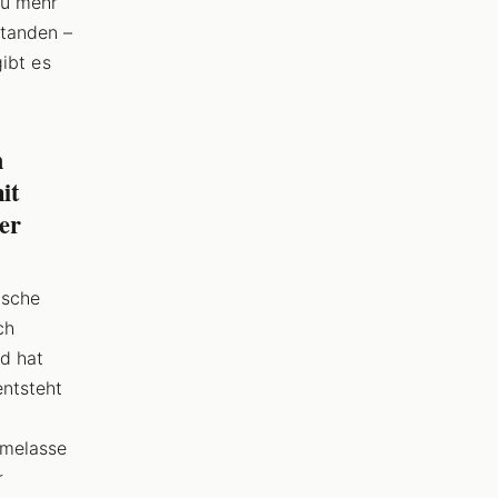
zu mehr
standen –
gibt es
h
it
her
ische
ch
nd hat
entsteht
nmelasse
r