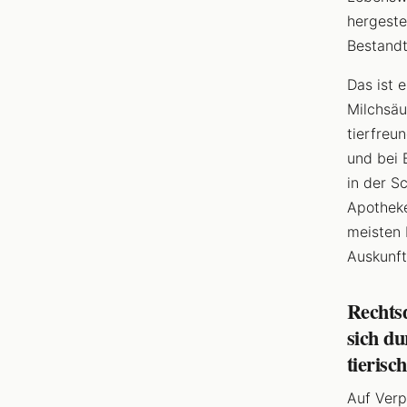
hergeste
Bestandt
Das ist 
Milchsäu
tierfreu
und bei 
in der S
Apotheke
meisten 
Auskunft
Rechts
sich du
tierisc
Auf Ver