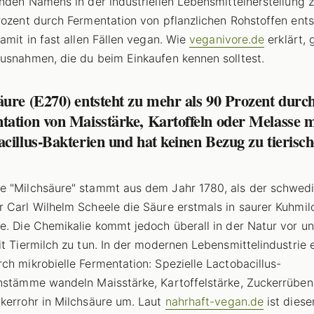
enden Namens in der industriellen Lebensmittelherstellung 
rozent durch Fermentation von pflanzlichen Rohstoffen ent
damit in fast allen Fällen vegan. Wie
veganivore.de
erklärt, 
usnahmen, die du beim Einkaufen kennen solltest.
ure (E270) entsteht zu mehr als 90 Prozent durc
ation von Maisstärke, Kartoffeln oder Melasse m
cillus-Bakterien und hat keinen Bezug zu tierisc
 "Milchsäure" stammt aus dem Jahr 1780, als der schwed
 Carl Wilhelm Scheele die Säure erstmals in saurer Kuhmil
e. Die Chemikalie kommt jedoch überall in der Natur vor u
it Tiermilch zu tun. In der modernen Lebensmittelindustrie 
ch mikrobielle Fermentation: Spezielle Lactobacillus-
nstämme wandeln Maisstärke, Kartoffelstärke, Zuckerrübe
kerrohr in Milchsäure um. Laut
nahrhaft-vegan.de
ist diese