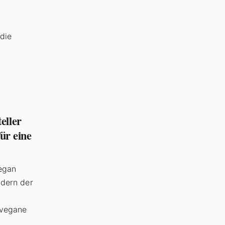
 die
0
eller
für eine
egan
ndern der
e vegane