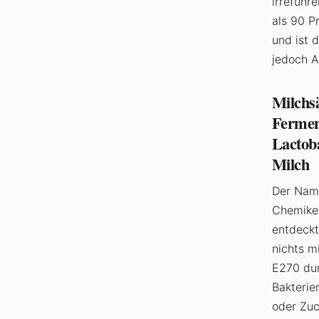
irreführ
als 90 P
und ist 
jedoch A
Milchsä
Ferment
Lactoba
Milch
Der Name
Chemiker
entdeckt
nichts m
E270 dur
Bakterie
oder Zuc