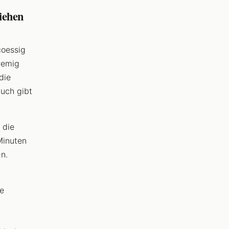
iehen
coessig
remig
die
auch gibt
 die
Minuten
n.
ie