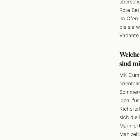
überschü
Rote Bet
im Ofen:
bis sie 
Variante
Welche 
sind m
Mit Cumi
oriental
Sommerva
ideal fü
Kicherer
sich die
Marinier
Mahlzeit