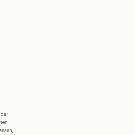
 der
hen
assen,