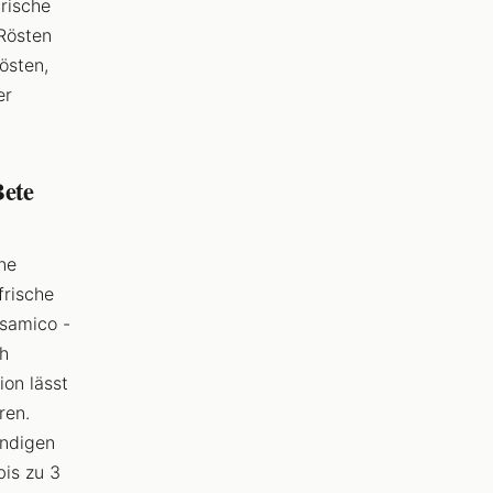
rische
 Rösten
östen,
er
Bete
ne
frische
lsamico -
ch
ion lässt
ren.
ändigen
bis zu 3