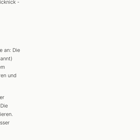
cknick -
e an: Die
nannt)
dem
ren und
er
 Die
ieren.
sser