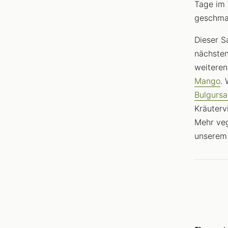
Tage im 
geschmac
Dieser S
nächsten
weiteren
Mango
.
Bulgursa
Kräuterv
Mehr veg
unsere