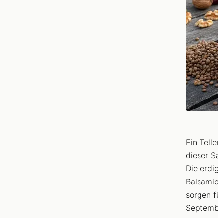
Ein Telle
dieser S
Die erdi
Balsamic
sorgen f
Septembe