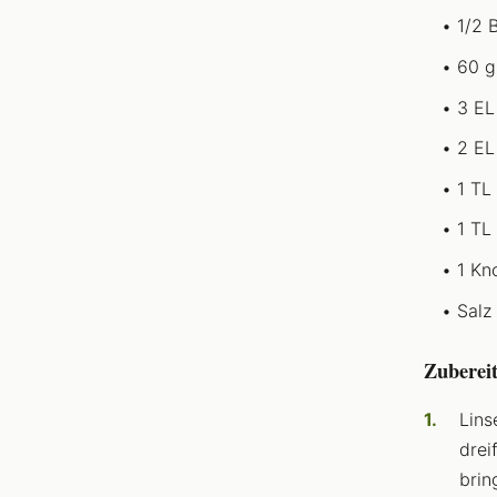
1/2 
60 g
3 EL
2 EL
1 TL
1 TL
1 Kn
Salz
Zuberei
Lins
drei
brin