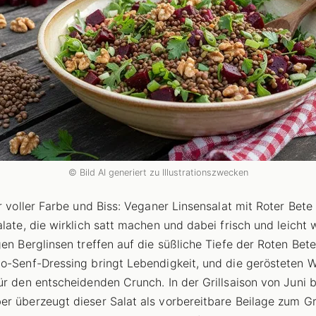
© Bild AI generiert zu Illustrationszwecken
r voller Farbe und Biss: Veganer Linsensalat mit Roter Bete 
alate, die wirklich satt machen und dabei frisch und leicht 
gen Berglinsen treffen auf die süßliche Tiefe der Roten Bete
o-Senf-Dressing bringt Lebendigkeit, und die gerösteten 
ür den entscheidenden Crunch. In der Grillsaison von Juni b
r überzeugt dieser Salat als vorbereitbare Beilage zum Gri