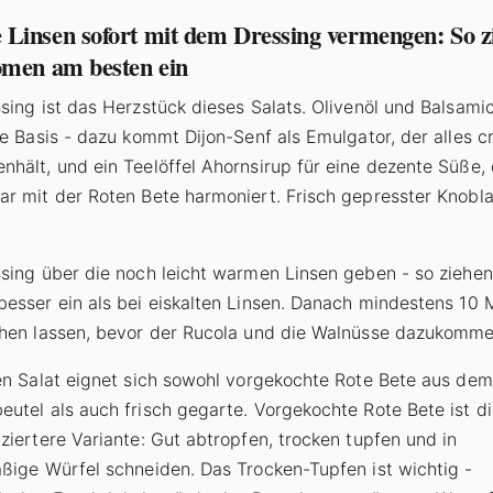
Linsen sofort mit dem Dressing vermengen: So z
omen am besten ein
sing ist das Herzstück dieses Salats. Olivenöl und Balsami
ie Basis - dazu kommt Dijon-Senf als Emulgator, der alles c
hält, und ein Teelöffel Ahornsirup für eine dezente Süße, 
r mit der Roten Bete harmoniert. Frisch gepresster Knobl
sing über die noch leicht warmen Linsen geben - so ziehen
esser ein als bei eiskalten Linsen. Danach mindestens 10 
hen lassen, bevor der Rucola und die Walnüsse dazukomme
en Salat eignet sich sowohl vorgekochte Rote Bete aus dem
utel als auch frisch gegarte. Vorgekochte Rote Bete ist d
ziertere Variante: Gut abtropfen, trocken tupfen und in
ßige Würfel schneiden. Das Trocken-Tupfen ist wichtig -