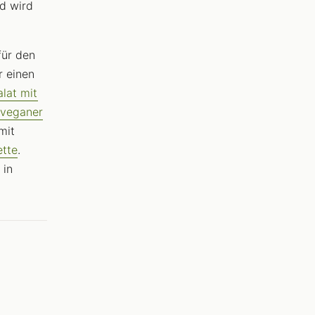
nd wird
für den
r einen
lat mit
veganer
mit
ette
.
 in