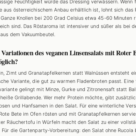
ssige Feuchtigkeit würde das Dressing verwässern. Wenn f
e aus österreichischem Anbau erhältlich ist, lohnt sich das
 Ganze Knollen bei 200 Grad Celsius etwa 45-60 Minuten r
weich sind. Das Röstaroma ist intensiver und süßer als bei d
 aus dem Vakuumbeutel.
Variationen des veganen Linsensalats mit Roter 
öglich?
n, Zimt und Granatapfelkernen statt Walnüssen entsteht ei
ische Variante, die gut zu warmen Fladenbroten passt. Eine 
riante gelingt mit Minze, Gurke und Zitronensaft statt Ba
r heiße Grillabende. Wer mehr Protein möchte, gibt zusätzli
bsen und Hanfsamen in den Salat. Für eine winterliche Vers
 Rote Bete im Ofen rösten und mit Granatapfelkernen servie
ter Räuchertofu in Würfeln macht den Salat zu einer vollst
. Für die Gartenparty-Vorbereitung: den Salat ohne Rucola 