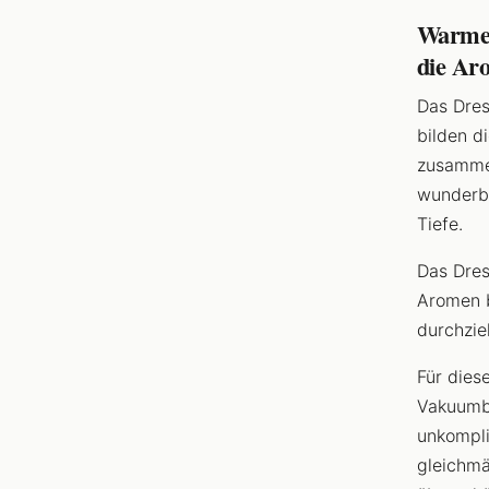
Warme 
die Ar
Das Dres
bilden d
zusammen
wunderba
Tiefe.
Das Dres
Aromen b
durchzie
Für dies
Vakuumbe
unkompli
gleichmä