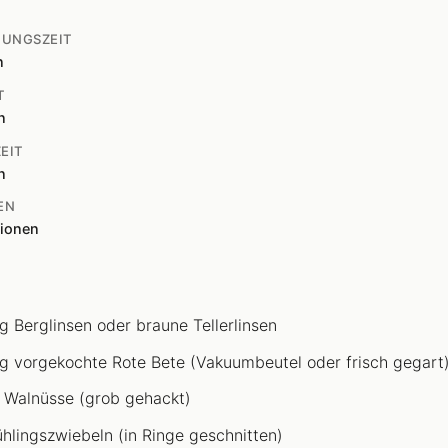
TUNGSZEIT
n
T
n
EIT
n
EN
tionen
g Berglinsen oder braune Tellerlinsen
g vorgekochte Rote Bete (Vakuumbeutel oder frisch gegart
 Walnüsse (grob gehackt)
ühlingszwiebeln (in Ringe geschnitten)