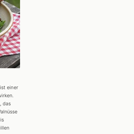
ist einer
wirken.
, das
Walnüsse
is
llen