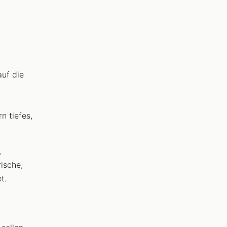
auf die
n tiefes,
,
ische,
t.