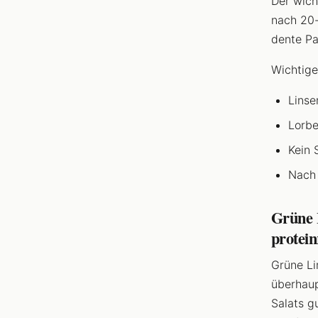
Der wicht
nach 20-
dente Pa
Wichtige
Linse
Lorbe
Kein 
Nach 
Grüne 
protein
Grüne Li
überhaup
Salats g