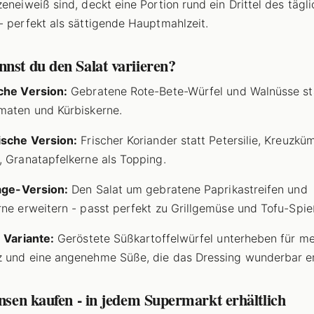
zeneiweiß sind, deckt eine Portion rund ein Drittel des tägl
- perfekt als sättigende Hauptmahlzeit.
nst du den Salat variieren?
che Version:
Gebratene Rote-Bete-Würfel und Walnüsse st
maten und Kürbiskerne.
ische Version:
Frischer Koriander statt Petersilie, Kreuzkü
, Granatapfelkerne als Topping.
lage-Version:
Den Salat um gebratene Paprikastreifen und
rne erweitern - passt perfekt zu Grillgemüse und Tofu-Spie
e Variante:
Geröstete Süßkartoffelwürfel unterheben für m
 und eine angenehme Süße, die das Dressing wunderbar e
insen kaufen - in jedem Supermarkt erhältlich