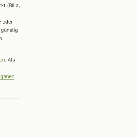
t (Billa,
e oder
 günstig
h
gen
. Als
eganen