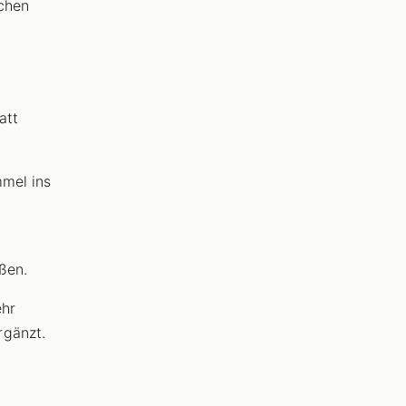
ichen
att
mmel ins
ßen.
ehr
rgänzt.