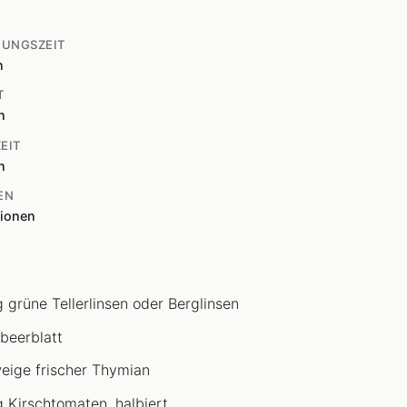
TUNGSZEIT
n
T
n
EIT
n
EN
tionen
 grüne Tellerlinsen oder Berglinsen
rbeerblatt
eige frischer Thymian
 Kirschtomaten, halbiert