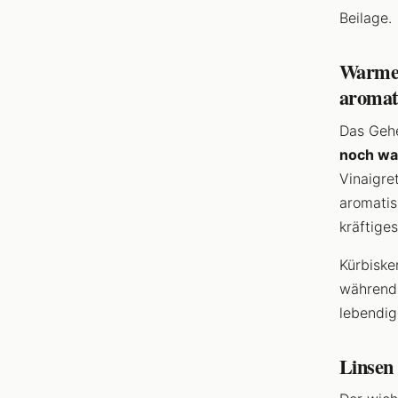
Beilage.
Warmes
aromat
Das Gehe
noch wa
Vinaigre
aromatis
kräftige
Kürbiske
während 
lebendig
Linsen 