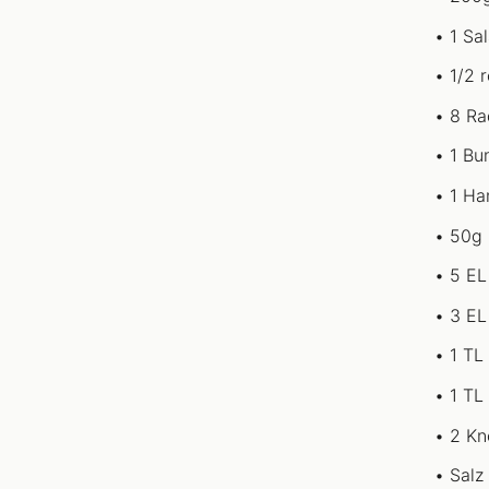
1 Sa
1/2 
8 Ra
1 Bu
1 Ha
50g 
5 EL
3 EL
1 TL
1 TL
2 Kn
Salz