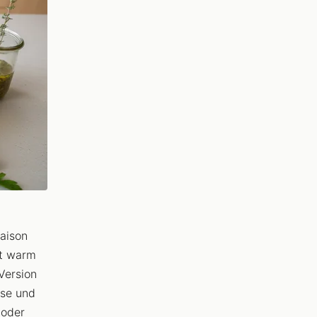
saison
ht warm
Version
üse und
 oder