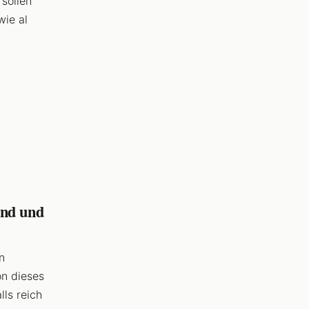
 sollen
wie al
end und
n
on dieses
ls reich