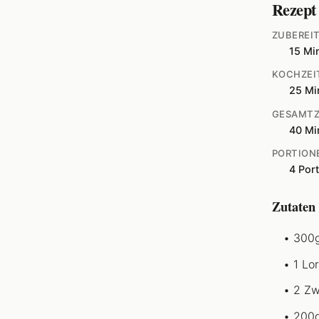
Rezept
ZUBEREI
15 Mi
KOCHZEI
25 Mi
GESAMTZ
40 Mi
PORTION
4 Por
Zutaten
300g
1 Lo
2 Zw
200g