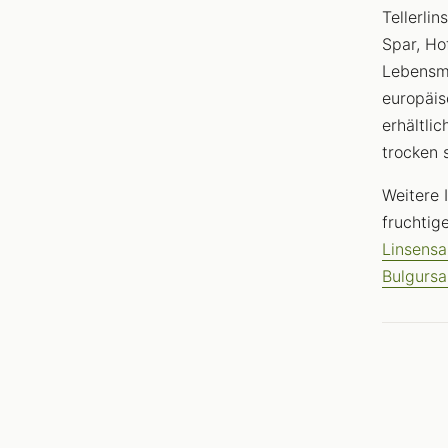
Tellerli
Spar, Ho
Lebensmi
europäis
erhältli
trocken 
Weitere 
fruchtig
Linsensa
Bulgursa