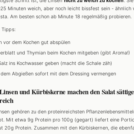
igste Schritt ist, die Linsen
nicht zu weich zu kochen
. Sie
25 Minuten weich, aber noch leicht bissfest sein - ähnlich 
sta. Am besten schon ab Minute 18 regelmäßig probieren.
 Tipps:
n vor dem Kochen gut abspülen
erblatt und Thymian beim Kochen mitgeben (gibt Aroma!)
Salz ins Kochwasser geben (macht die Schale zäh)
dem Abgießen sofort mit dem Dressing vermengen
Linsen und Kürbiskerne machen den Salat sättig
reich
nsen gehören zu den proteinreichsten Pflanzenlebensmittel
t. Mit etwa 9g Protein pro 100g (gegart) liefert eine Porti
ut 20g Protein. Zusammen mit den Kürbiskernen, die ebenfal