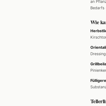
an Pflan
Bedarfs 
Wie kan
Herbstli
Kirschto
Oriental
Dressing
Grillbei
Pinienke
Fülliger
Substanz
Tellerl