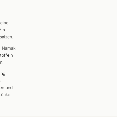
feine
Min
salzen.
a Namak,
toffeln
n.
ung
e
zen und
Stücke