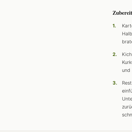
Zuberei
Kart
Halb
brat
Kich
Kurk
und 
Rest
einf
Unte
zurü
schn