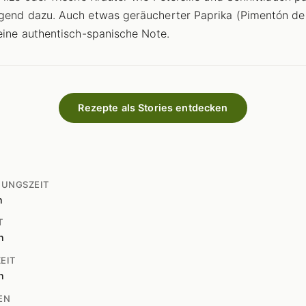
gend dazu. Auch etwas geräucherter Paprika (Pimentón de 
 eine authentisch-spanische Note.
Rezepte als Stories entdecken
TUNGSZEIT
n
T
n
EIT
n
EN