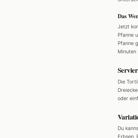
Das We
Jetzt ko
Pfanne un
Pfanne g
Minuten 
Servie
Die Tort
Dreiecke
oder ein
Variat
Du kanns
Erbsen, 