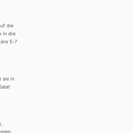
uf die
k in die
tere 5-7
 sie in
Salat
,
assen