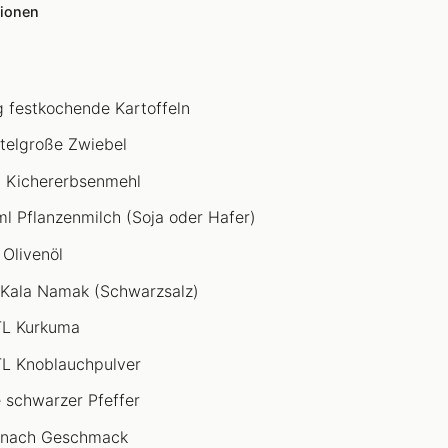
tionen
 festkochende Kartoffeln
ttelgroße Zwiebel
 Kichererbsenmehl
l Pflanzenmilch (Soja oder Hafer)
 Olivenöl
 Kala Namak (Schwarzsalz)
TL Kurkuma
TL Knoblauchpulver
e schwarzer Pfeffer
 nach Geschmack