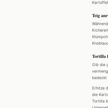
Kartoffe
Teig an
Während 
Kicherer
Klümpch
Knoblauc
Tortilla
Gib die 
vermenge
bedeckt 
Erhitze 
die Kart
Tortilla 
Untersei