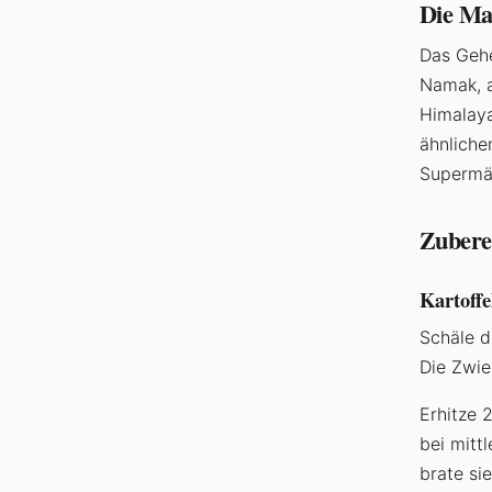
Die Ma
Das Gehe
Namak, a
Himalaya
ähnliche
Supermär
Zubere
Kartoffe
Schäle d
Die Zwie
Erhitze 
bei mitt
brate si