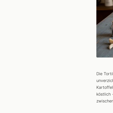
Die Tort
unverzic
Kartoffe
köstlich
zwische