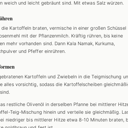
ln weich und leicht gebräunt sind. Mit etwas Salz würzen.
rühren
die Kartoffeln braten, vermische in einer großen Schüssel
bsenmehl mit der Pflanzenmilch. Kräftig rühren, bis keine
en mehr vorhanden sind. Dann Kala Namak, Kurkuma,
hpulver und Pfeffer einrühren.
 formen
gebratenen Kartoffeln und Zwiebeln in die Teigmischung u
 alles vorsichtig, sodass die Kartoffelscheiben gleichmäß
sind.
das restliche Olivenöl in derselben Pfanne bei mittlerer Hitz
offel-Teig-Mischung hinein und verteile sie gleichmäßig. La
bei niedriger bis mittlerer Hitze etwa 8-10 Minuten braten, b
te goldbraun und fest ist.