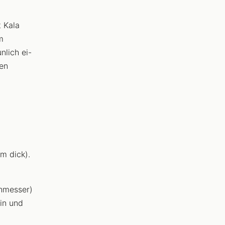
 Kala
m
nlich ei-
hen
m dick).
chmesser)
ein und