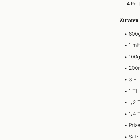
4 Por
Zutaten
600g
1 mi
100g
200m
3 EL
1 TL
1/2 
1/4 
Pris
Salz