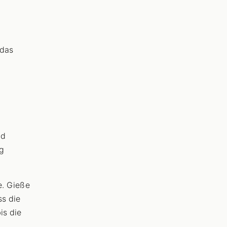
 das
nd
ig
e. Gieße
ss die
is die