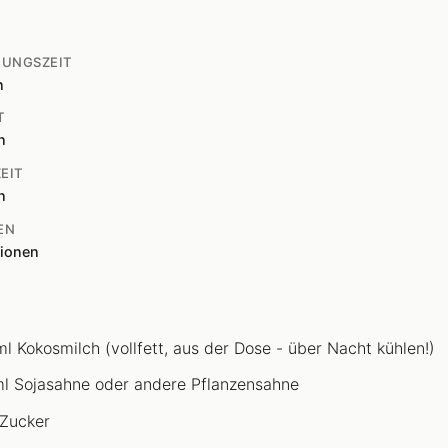
TUNGSZEIT
n
T
n
EIT
n
EN
tionen
l Kokosmilch (vollfett, aus der Dose - über Nacht kühlen!)
l Sojasahne oder andere Pflanzensahne
Zucker