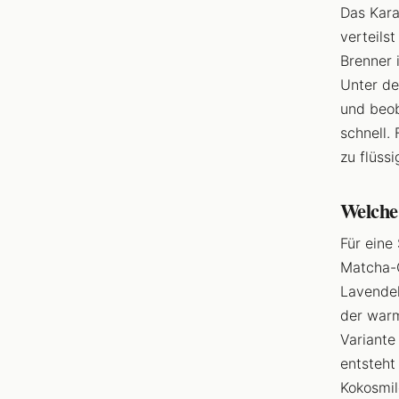
Das Kara
verteils
Brenner 
Unter de
und beob
schnell.
zu flüss
Welche
Für eine
Matcha-C
Lavendel
der warm
Variante
entsteht
Kokosmil