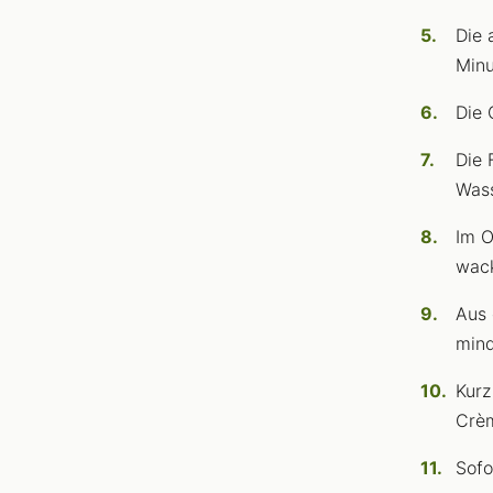
Die 
Minu
Die 
Die 
Wass
Im O
wack
Aus 
mind
Kurz
Crèm
Sofo