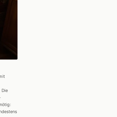
mit
. Die
-
nötig:
indestens