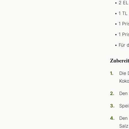
2 EL
1 TL
1 Pr
1 Pri
Für 
Zuberei
Die 
Koko
Den 
Spei
Den 
Salz