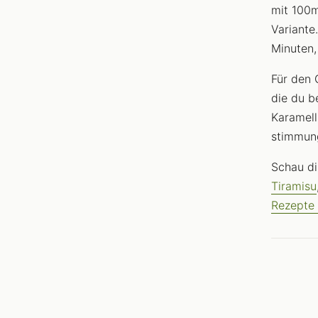
mit 100m
Variante
Minuten,
Für den 
die du b
Karamell
stimmung
Schau d
Tiramisu
Rezepte