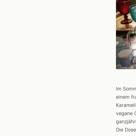
Im Somme
einem fr
Karamell
vegane C
ganzjähri
Die Dose