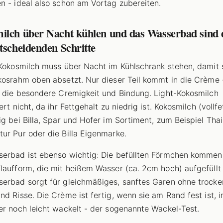
n - ideal also schon am Vortag zubereiten.
ilch über Nacht kühlen und das Wasserbad sind 
tscheidenden Schritte
-Kokosmilch muss über Nacht im Kühlschrank stehen, damit 
kosrahm oben absetzt. Nur dieser Teil kommt in die Crème 
r die besondere Cremigkeit und Bindung. Light-Kokosmilch
ert nicht, da ihr Fettgehalt zu niedrig ist. Kokosmilch (vollfet
ig bei Billa, Spar und Hofer im Sortiment, zum Beispiel Thai
ur Pur oder die Billa Eigenmarke.
erbad ist ebenso wichtig: Die befüllten Förmchen kommen 
laufform, die mit heißem Wasser (ca. 2cm hoch) aufgefüllt 
erbad sorgt für gleichmäßiges, sanftes Garen ohne trocke
nd Risse. Die Crème ist fertig, wenn sie am Rand fest ist, i
er noch leicht wackelt - der sogenannte Wackel-Test.