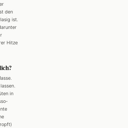
er
st den
asig ist.
darunter
r
rer Hitze
lich?
Masse.
lassen.
üten in
sso-
ante
ne
ropft)