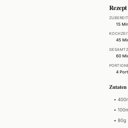
Rezept
ZUBEREI
15 Mi
KOCHZEI
45 Mi
GESAMTZ
60 Mi
PORTION
4 Por
Zutaten
400m
100m
80g 