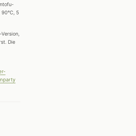
ntofu-
i 90°C, 5
-Version,
st. Die
er-
nparty