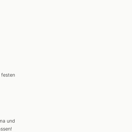
 festen
uma und
assen!