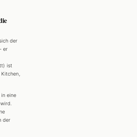
die
sich der
- er
t) ist
 Kitchen,
in eine
wird.
ne
n der