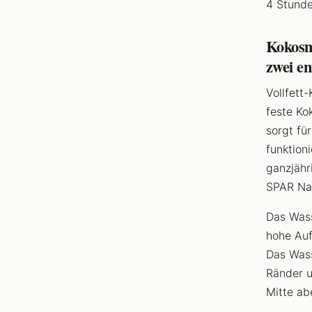
4 Stunde
Kokosm
zwei en
Vollfett
feste Ko
sorgt fü
funktioni
ganzjähr
SPAR Nat
Das Wass
hohe Auf
Das Wass
Ränder u
Mitte ab