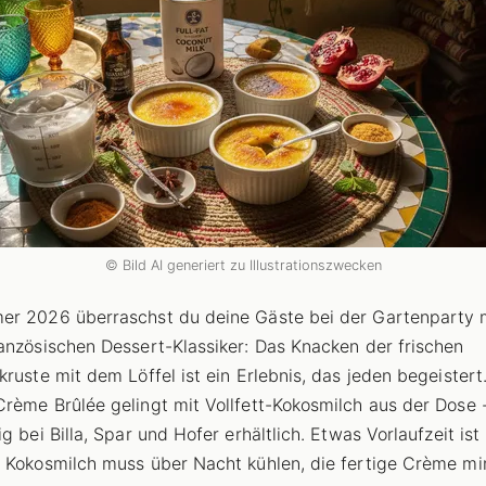
© Bild AI generiert zu Illustrationszwecken
r 2026 überraschst du deine Gäste bei der Gartenparty 
anzösischen Dessert-Klassiker: Das Knacken der frischen
kruste mit dem Löffel ist ein Erlebnis, das jeden begeistert
rème Brûlée gelingt mit Vollfett-Kokosmilch aus der Dose 
g bei Billa, Spar und Hofer erhältlich. Etwas Vorlaufzeit ist 
 Kokosmilch muss über Nacht kühlen, die fertige Crème m