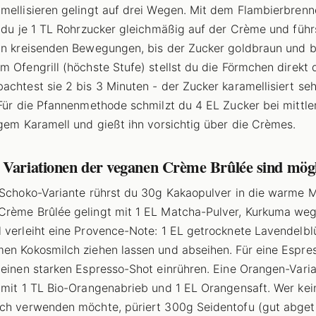
mellisieren gelingt auf drei Wegen. Mit dem Flambierbrenn
t du je 1 TL Rohrzucker gleichmäßig auf der Crème und führ
in kreisenden Bewegungen, bis der Zucker goldbraun und bl
m Ofengrill (höchste Stufe) stellst du die Förmchen direkt 
achtest sie 2 bis 3 Minuten - der Zucker karamellisiert seh
 Für die Pfannenmethode schmilzt du 4 EL Zucker bei mittle
igem Karamell und gießt ihn vorsichtig über die Crèmes.
 Variationen der veganen Crème Brûlée sind mög
 Schoko-Variante rührst du 30g Kakaopulver in die warme 
rème Brûlée gelingt mit 1 EL Matcha-Pulver, Kurkuma weg
 verleiht eine Provence-Note: 1 EL getrocknete Lavendelbl
en Kokosmilch ziehen lassen und abseihen. Für eine Espre
 einen starken Espresso-Shot einrühren. Eine Orangen-Vari
 mit 1 TL Bio-Orangenabrieb und 1 EL Orangensaft. Wer kei
ch verwenden möchte, püriert 300g Seidentofu (gut abget