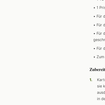
1 Pr
Für 
Für 
Für d
geschn
Für 
Zum 
Zuberei
Kart
sie 
ausd
in d