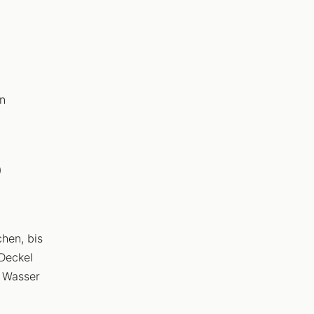
en
)
hen, bis
Deckel
s Wasser