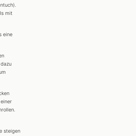
ntuch).
ls mit
s eine
en
 dazu
aum
cken
 einer
rollen.
i
e steigen