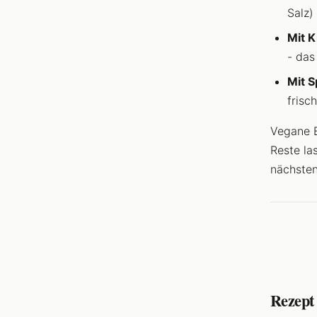
Salz)
Mit K
- das
Mit S
frisc
Vegane B
Reste la
nächsten
Rezept