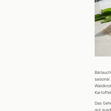
Bärlauch
saisonal
Waldknob
Kartoffe
Das Gehe
gut ausd