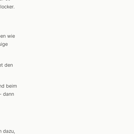
locker.
ten wie
sige
et den
und beim
 - dann
h dazu,