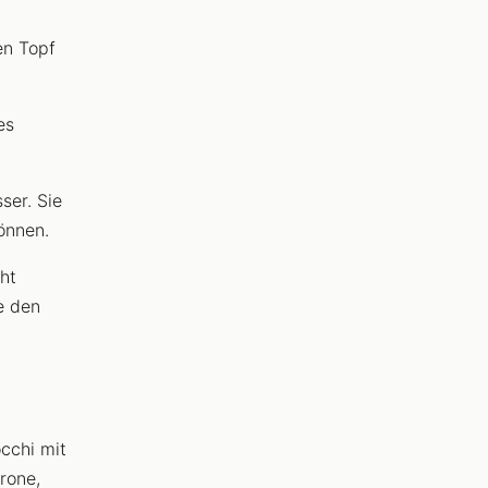
en Topf
es
ser. Sie
önnen.
ht
e den
cchi mit
rone,