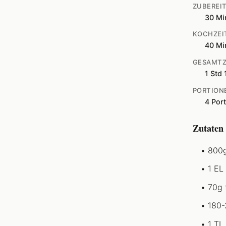
ZUBEREI
30 Mi
KOCHZEI
40 Mi
GESAMTZ
1 Std 
PORTION
4 Por
Zutaten
800g
1 EL
70g 
180-
1 TL