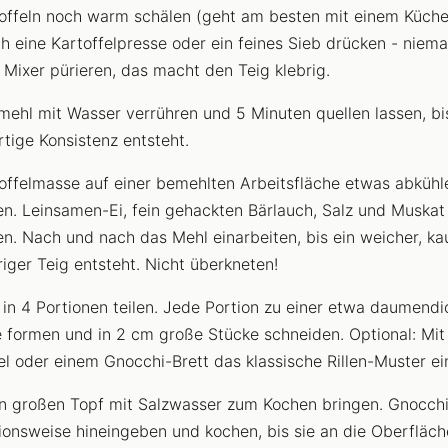
offeln noch warm schälen (geht am besten mit einem Küche
h eine Kartoffelpresse oder ein feines Sieb drücken - niema
Mixer pürieren, das macht den Teig klebrig.
mehl mit Wasser verrühren und 5 Minuten quellen lassen, bi
rtige Konsistenz entsteht.
offelmasse auf einer bemehlten Arbeitsfläche etwas abkühl
en. Leinsamen-Ei, fein gehackten Bärlauch, Salz und Muskat
n. Nach und nach das Mehl einarbeiten, bis ein weicher, k
riger Teig entsteht. Nicht überkneten!
 in 4 Portionen teilen. Jede Portion zu einer etwa daumendi
e formen und in 2 cm große Stücke schneiden. Optional: Mit
l oder einem Gnocchi-Brett das klassische Rillen-Muster ein
n großen Topf mit Salzwasser zum Kochen bringen. Gnocch
ionsweise hineingeben und kochen, bis sie an die Oberfläch