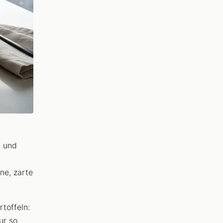
h und
ne, zarte
toffeln:
ur so