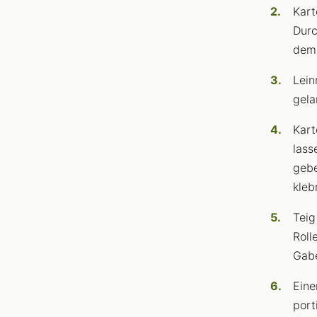
Kart
Durc
dem 
Lein
gela
Kart
lass
gebe
kleb
Teig
Roll
Gabe
Eine
port