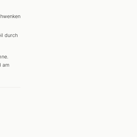
schwenken
il durch
nne.
d am