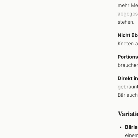
mehr Meh
abgegoss
stehen.
Nicht ü
Kneten a
Portion
brauchen
Direkt i
gebräunt
Bärlauch
Variat
Bärl
einem