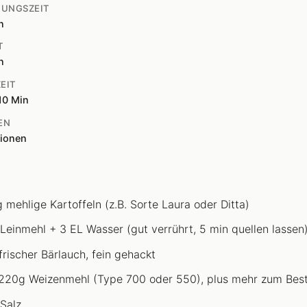
TUNGSZEIT
n
T
n
EIT
10 Min
EN
tionen
 mehlige Kartoffeln (z.B. Sorte Laura oder Ditta)
 Leinmehl + 3 EL Wasser (gut verrührt, 5 min quellen lassen
frischer Bärlauch, fein gehackt
220g Weizenmehl (Type 700 oder 550), plus mehr zum Bes
 Salz