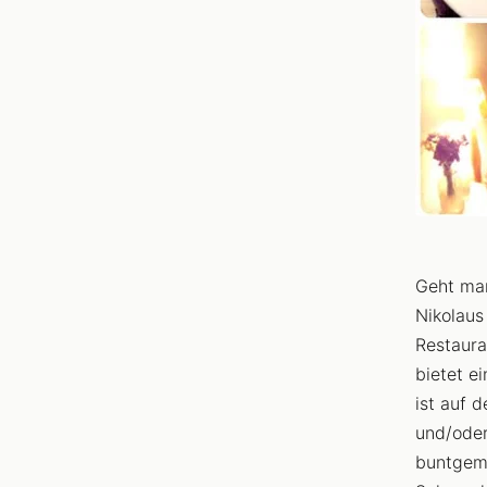
Geht man
Nikolaus
Restaura
bietet e
ist auf 
und/oder
buntgemi