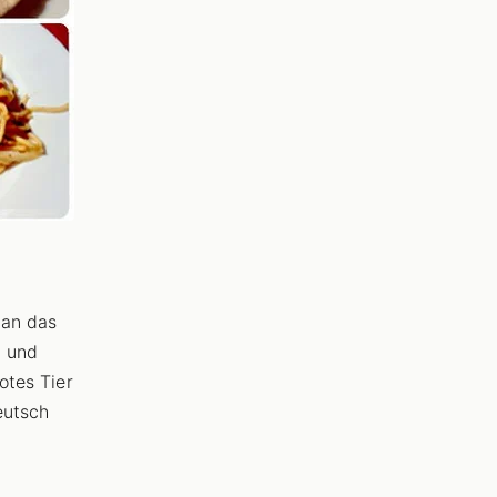
man das
t und
otes Tier
eutsch