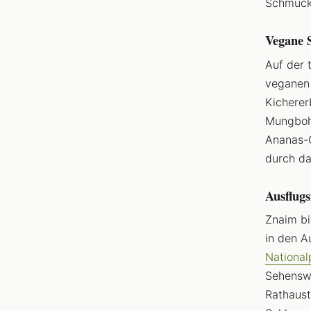
Schmuckk
Vegane 
Auf der 
veganen 
Kicherer
Mungbohn
Ananas-C
durch da
Ausflugs
Znaim bi
in den A
National
Sehenswü
Rathaust