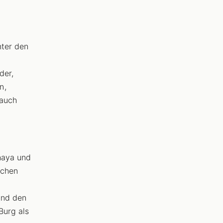
nter den
der,
n,
 auch
haya und
schen
und den
Burg als