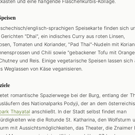
asten und eine hängende Flaschenkürbis-Kollage.
Speisen
tschechisch/englisch-sprachigen Speisekarte finden sich u
Gerichten "Dhai", ein indisches Curry aus roten Linsen,
bsen, Tomaten und Koriander, "Pad Thai"-Nudeln mit Korian
ensprossen und Chili sowie "gebackener Tofu mit Orange
hutney und Reis. Einige vegetarische Speisen lassen sich
s Weglassen von Käse veganisieren.
ziele
etet romantische Spazierwege bei der Burg, entlang der T
usläufern des Nationalparks Podyji, der an dem österreichi
park Thayatal
anschließt. In der Stadt selbst findet man
rdigkeiten wie die Rotunde St. Katharina, den Wolfsturm 
urm mit Aussichtsmöglichkeiten, das Theater, die Znaimer 