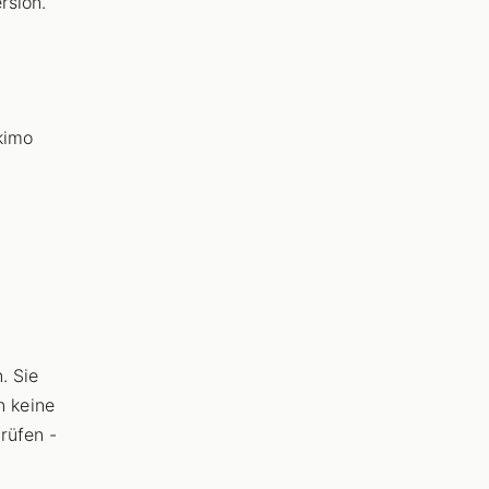
rsion.
kimo
. Sie
n keine
rüfen -