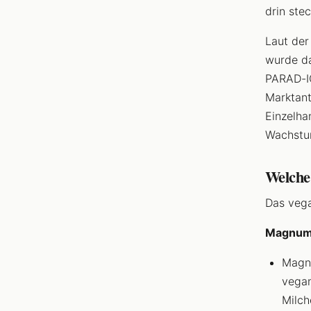
drin ste
Laut de
wurde d
PARAD-IC
Marktant
Einzelha
Wachstum
Welche
Das vega
Magnum 
Magnu
vegan
Milch