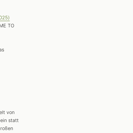
2025)
OME TO
n
as
elt von
ein statt
roßen