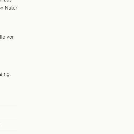
on Natur
lle von
utig.
n