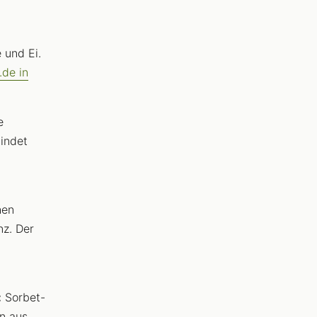
 und Ei.
.de in
e
bindet
hen
nz. Der
:
Sorbet-
en aus