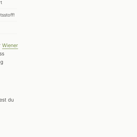
rt
tsstoff!
r
Wiener
ss
ng
est du