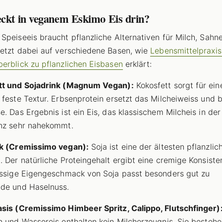
eckt in veganem Eskimo Eis drin?
Speiseeis braucht pflanzliche Alternativen für Milch, Sahne
etzt dabei auf verschiedene Basen, wie
Lebensmittelpraxis
erblick zu pflanzlichen Eisbasen
erklärt:
tt und Sojadrink (Magnum Vegan):
Kokosfett sorgt für ein
 feste Textur. Erbsenprotein ersetzt das Milcheiweiss und 
e. Das Ergebnis ist ein Eis, das klassischem Milcheis in der
nz sehr nahekommt.
nk (Cremissimo vegan):
Soja ist eine der ältesten pflanzlic
. Der natürliche Proteingehalt ergibt eine cremige Konsiste
ussige Eigengeschmack von Soja passt besonders gut zu
de und Haselnuss.
sis (Cremissimo Himbeer Spritz, Calippo, Flutschfinger)
n und Wassereis enthalten kein Milcherzeugnis. Sie besteh