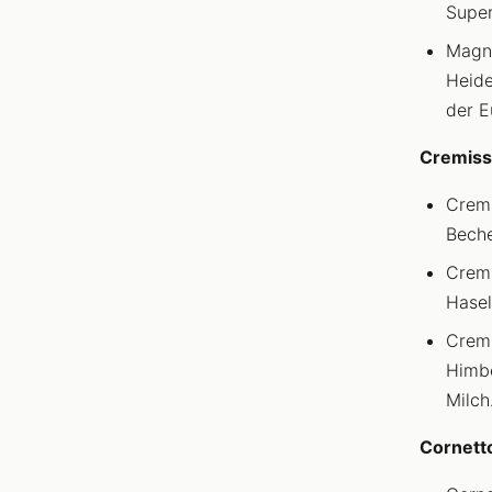
Super
Magnu
Heide
der E
Cremiss
Cremi
Beche
Cremi
Hase
Cremi
Himbe
Milch
Cornett