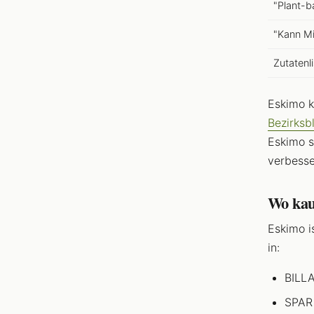
"Plant-b
"Kann Mi
Zutatenl
Eskimo k
Bezirksb
Eskimo s
verbesse
Wo kauf
Eskimo i
in:
BILL
SPAR