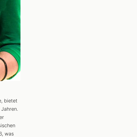
, bietet
 Jahren.
er
sischen
6, was