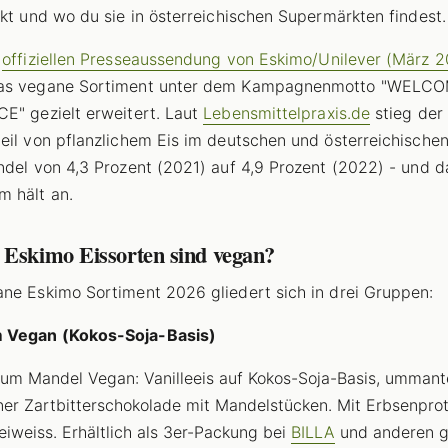
ckt und wo du sie in österreichischen Supermärkten findest.
r
offiziellen Presseaussendung von Eskimo/Unilever (März 
as vegane Sortiment unter dem Kampagnenmotto "WELC
E" gezielt erweitert. Laut
Lebensmittelpraxis.de
stieg der
eil von pflanzlichem Eis im deutschen und österreichische
ndel von 4,3 Prozent (2021) auf 4,9 Prozent (2022) - und d
 hält an.
 Eskimo Eissorten sind vegan?
ne Eskimo Sortiment 2026 gliedert sich in drei Gruppen:
Vegan (Kokos-Soja-Basis)
m Mandel Vegan: Vanilleeis auf Kokos-Soja-Basis, ummant
er Zartbitterschokolade mit Mandelstücken. Mit Erbsenprot
eiweiss. Erhältlich als 3er-Packung bei
BILLA
und anderen g