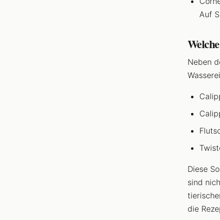
Corne
Auf S
Welche
Neben de
Wasserei
Calip
Calip
Fluts
Twist
Diese So
sind nich
tierisch
die Reze