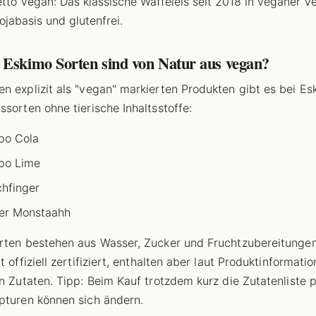
tto Vegan: Das klassische Waffeleis seit 2018 in veganer Ve
ojabasis und glutenfrei.
 Eskimo Sorten sind von Natur aus vegan?
n explizit als "vegan" markierten Produkten gibt es bei Es
ssorten ohne tierische Inhaltsstoffe:
po Cola
po Lime
chfinger
er Monstaahh
rten bestehen aus Wasser, Zucker und Fruchtzubereitungen
t offiziell zertifiziert, enthalten aber laut Produktinformatio
en Zutaten. Tipp: Beim Kauf trotzdem kurz die Zutatenliste p
pturen können sich ändern.