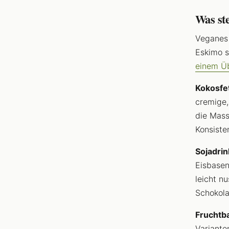
Was st
Veganes 
Eskimo s
einem Üb
Kokosfe
cremige,
die Mass
Konsiste
Sojadri
Eisbasen
leicht n
Schokola
Fruchtba
Variante