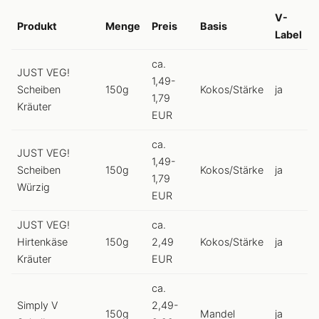
V-
Produkt
Menge
Preis
Basis
Label
ca.
JUST VEG!
1,49-
Scheiben
150g
Kokos/Stärke
ja
1,79
Kräuter
EUR
ca.
JUST VEG!
1,49-
Scheiben
150g
Kokos/Stärke
ja
1,79
Würzig
EUR
JUST VEG!
ca.
Hirtenkäse
150g
2,49
Kokos/Stärke
ja
Kräuter
EUR
ca.
Simply V
2,49-
150g
Mandel
ja