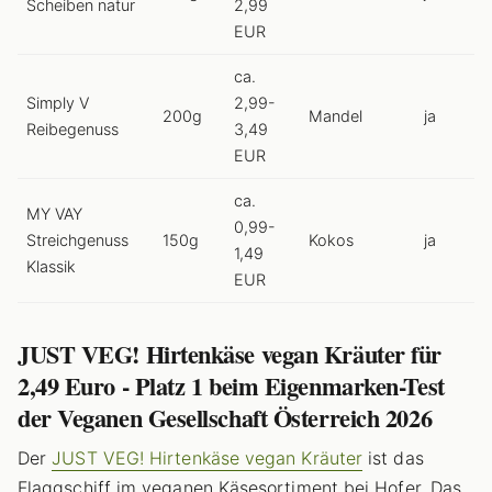
Scheiben natur
2,99
EUR
ca.
Simply V
2,99-
200g
Mandel
ja
Reibegenuss
3,49
EUR
ca.
MY VAY
0,99-
Streichgenuss
150g
Kokos
ja
1,49
Klassik
EUR
JUST VEG! Hirtenkäse vegan Kräuter für
2,49 Euro - Platz 1 beim Eigenmarken-Test
der Veganen Gesellschaft Österreich 2026
Der
JUST VEG! Hirtenkäse vegan Kräuter
ist das
Flaggschiff im veganen Käsesortiment bei Hofer. Das