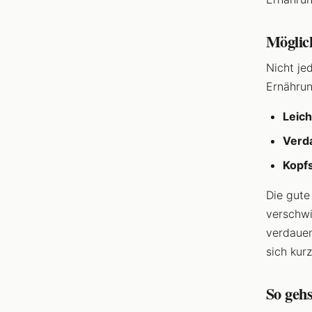
Möglic
Nicht je
Ernährun
Leic
Verd
Kopf
Die gute
verschwi
verdauen
sich kur
So gehs