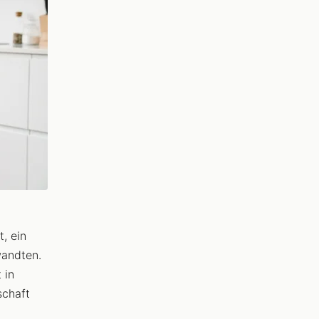
, ein
wandten.
 in
schaft