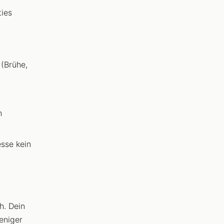
ies
 (Brühe,
h
sse kein
h. Dein
eniger