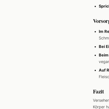
Spric
Vorsorg
Im Re
Schma
Bei E
Beim 
vega
Auf R
Fleis
Fazit
Versehen
Körper h