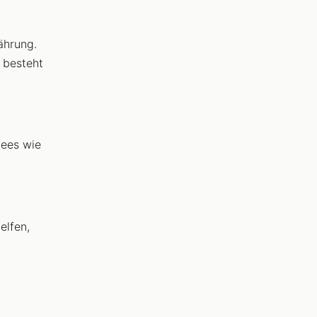
ährung.
 besteht
tees wie
elfen,
n