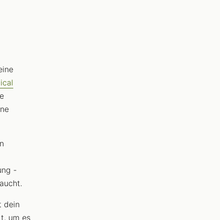
eine
ical
ie
ine
en
ung -
aucht.
t dein
t, um es