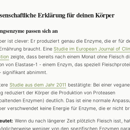
senschaftliche Erklärung für deinen Körper
ngsenzyme passen sich an
per ist clever: Er produziert genau die Enzyme, die er für d
 Ernährung braucht. Eine
Studie im European Journal of Clin
ation
zeigte, dass bereits nach einem Monat ohne Fleisch d
on von Elastase-1 - einem Enzym, das speziell Fleischprote
- signifikant abnimmt.
tere
Studie aus dem Jahr 2011
bestätigte: Bei einer vegan
g reduziert der Körper die Produktion von Proteasen
paltenden Enzymen) deutlich. Das ist eine normale Anpass
per verschwendet keine Energie für Enzyme, die er nicht br
eutet:
Wenn du nach längerer Zeit plötzlich Fleisch isst, ha
öglicherweise weniger von den spezifischen Enzymen para