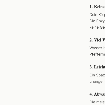
1. Keine
Dein Kör
Die Enzy
keine Ge
2. Viel 
Wasser h
Pfefferm
3. Leic
Ein Spaz
unangene
4. Abwa
Die meis