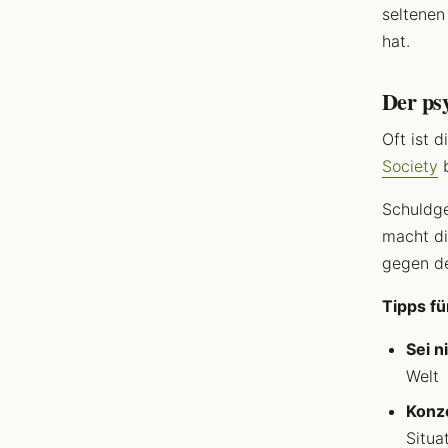
seltenen
hat.
Der ps
Oft ist 
Society
b
Schuldge
macht di
gegen de
Tipps f
Sei n
Welt
Konze
Situa