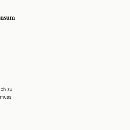
konsum
sch zu
 muss