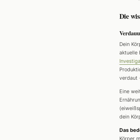
Die wis
Verdauu
Dein Kör
aktuelle
Investig
Produkti
verdaut 
Eine wei
Ernährun
(eiweißs
dein Kör
Das bed
Körper m