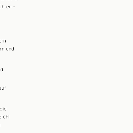
ühren -
ern
rn und
nd
auf
die
efühl
n