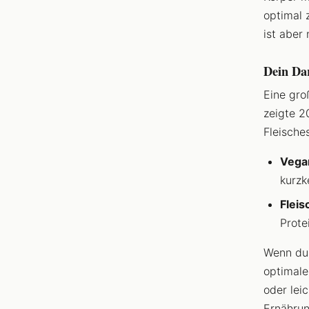
optimal 
ist aber 
Dein Da
Eine gr
zeigte 2
Fleische
Vega
kurzk
Fleis
Prote
Wenn du 
optimale
oder lei
Ernährun