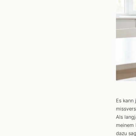
Es kann 
missvers
Als langj
meinem K
dazu sag