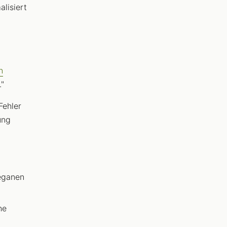
alisiert
n
."
Fehler
ung
veganen
he