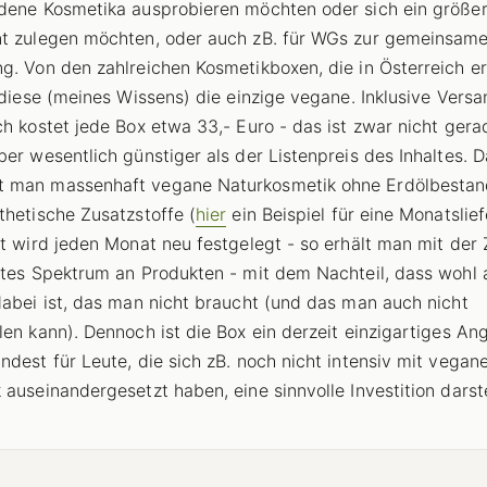
dene Kosmetika ausprobieren möchten oder sich ein größe
t zulegen möchten, oder auch zB. für WGs zur gemeinsam
g. Von den zahlreichen Kosmetikboxen, die in Österreich er
t diese (meines Wissens) die einzige vegane. Inklusive Vers
ch kostet jede Box etwa 33,- Euro - das ist zwar nicht gera
ber wesentlich günstiger als der Listenpreis des Inhaltes. D
 man massenhaft vegane Naturkosmetik ohne Erdölbestand
thetische Zusatzstoffe (
hier
ein Beispiel für eine Monatslief
lt wird jeden Monat neu festgelegt - so erhält man mit der Z
ites Spektrum an Produkten - mit dem Nachteil, dass wohl
dabei ist, das man nicht braucht (und das man auch nicht
len kann). Dennoch ist die Box ein derzeit einzigartiges An
ndest für Leute, die sich zB. noch nicht intensiv mit vegan
 auseinandergesetzt haben, eine sinnvolle Investition darste