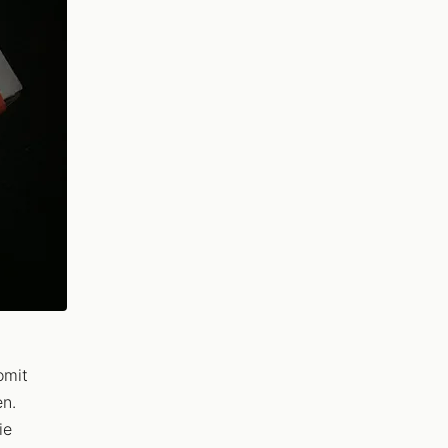
omit
en.
ie