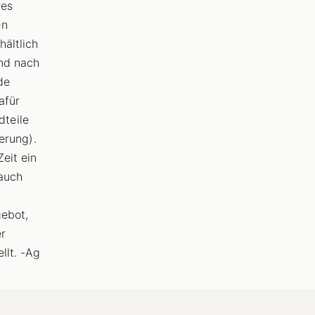
res
en
hältlich
and nach
de
afür
teile
erung).
eit ein
 auch
gebot,
er
llt. -Ag