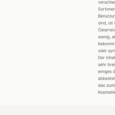
verschie
Sortimen
Benutzun
sind, is
Österrei
wenig, a
bekommt
oder syn
Der Inha
sehr bre
einiges 
abbestel
das zumi
Kosmetik