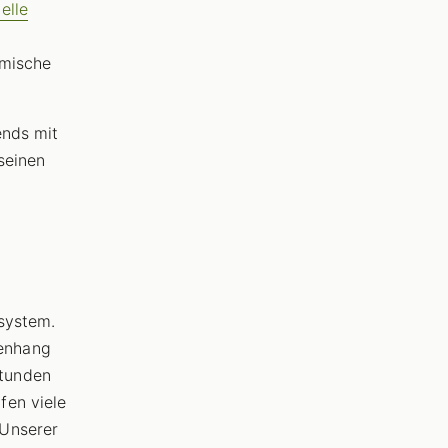
elle
rmische
ends mit
seinen
nsystem.
enhang
Stunden
fen viele
 Unserer