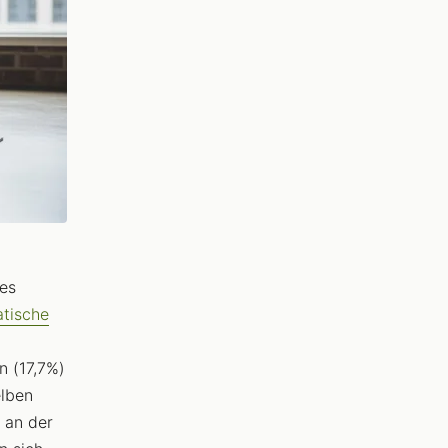
nes
atische
n (17,7%)
elben
 an der