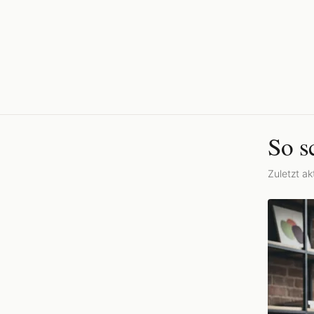
So s
Zuletzt akt