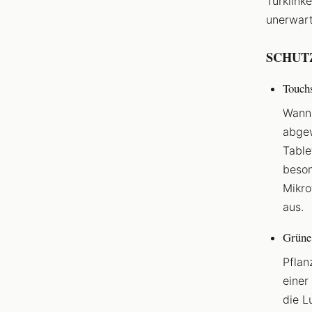
Türklink
unerwart
SCHUT
Touchs
Wann 
abgew
Table
beson
Mikro
aus.
Grüne 
Pflan
einer
die L