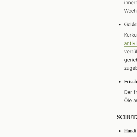
inner
Woch
Golde
Kurku
antiv
verrü
gerie
zugeb
Frisch
Der f
Öle a
SCHUT
Handt