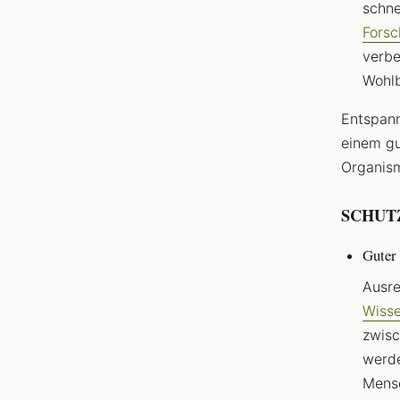
schne
Forsc
verbe
Wohlb
Entspann
einem gu
Organis
SCHUT
Guter 
Ausre
Wisse
zwisc
werde
Mensc