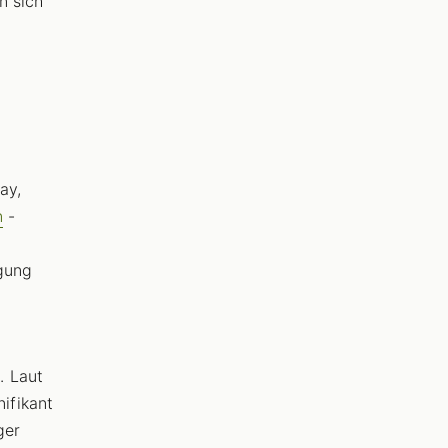
n sich
g
ay,
n
-
igung
. Laut
ifikant
ger