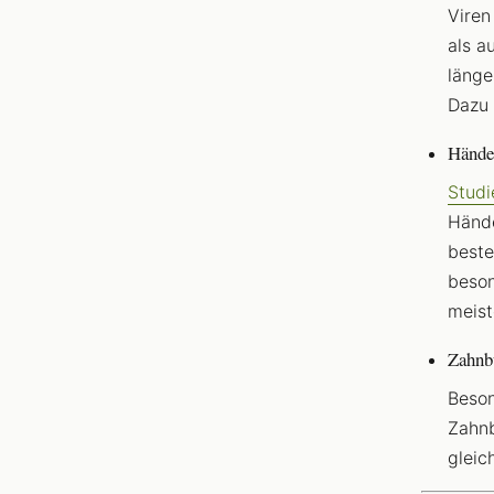
Viren
als a
länge
Dazu 
Hände
Studi
Hände
beste
beson
meist
Zahnb
Beson
Zahnb
gleic