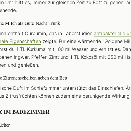
en Uhr hilft es, immer zur gleichen Zeit zu Bett zu gehen, 
enende.
ne Milch als Gute-Nacht-Trunk
ma enthält Curcumin, das in Laborstudien
antibakterielle u
irale Eigenschaften
zeigte. Für eine wärmende "Goldene Mil
hrst du 1 TL Kurkuma mit 100 ml Wasser und erhitzt es. Da
benen Ingwer, Pfeffer, Zimt und 1 TL Kokosöl mit 250 ml Ha
en und genießen.
e Zitronenscheiben neben dem Bett
rische Duft im Schlafzimmer unterstützt das Einschlafen. Ä
us Zitrusfrüchten können zudem eine beruhigende Wirkung
Z IM BADEZIMMER
ücher