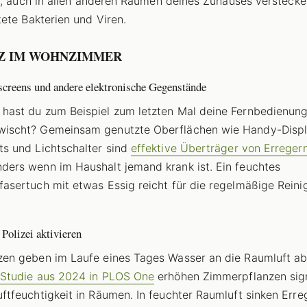
e, auch in allen anderen Räumen deines Zuhauses verstecke
ete Bakterien und Viren.
Z IM WOHNZIMMER
creens und andere elektronische Gegenstände
hast du zum Beispiel zum letzten Mal deine Fernbedienun
ischt? Gemeinsam genutzte Oberflächen wie Handy-Displ
ts und Lichtschalter sind
effektive Überträger von Erreger
ders wenn im Haushalt jemand krank ist. Ein feuchtes
fasertuch mit etwas Essig reicht für die regelmäßige Rein
Polizei aktivieren
zen geben im Laufe eines Tages Wasser an die Raumluft ab
Studie aus 2024 in PLOS One
erhöhen Zimmerpflanzen sign
uftfeuchtigkeit in Räumen. In feuchter Raumluft sinken Erre