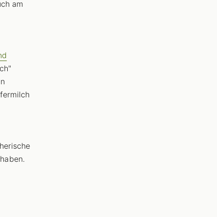
auch am
nd
ch"
nn
fermilch
therische
 haben.