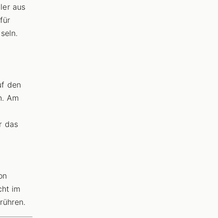
ler aus
für
seln.
uf den
n. Am
r das
on
cht im
rühren.