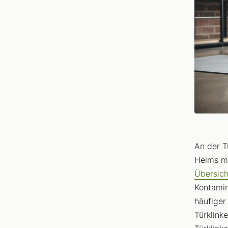
An der T
Heims m
Übersich
Kontamin
häufiger
Türklink