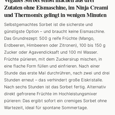
Zutaten ohne Eismaschine, im Ninja Creami
und Thermomix gelingt in wenigen Minuten
Selbstgemachtes Sorbet ist die sicherste und
günstigste Option – und braucht keine Eismaschine.
Das Grundrezept: 500 g reife Früchte (Mango,
Erdbeeren, Himbeeren oder Zitronen), 100 bis 150 g
Zucker oder Agavendicksaft und 100 ml Wasser.
Früchte pürieren, mit dem Zuckersirup mischen, in
eine flache Form füllen und einfrieren. Nach einer
Stunde das erste Mal durchrühren, nach zwei und drei
Stunden erneut – das verhindert große Eiskristalle.
Nach sechs Stunden ist das Sorbet fertig. Alternativ
direkt gefrorene Früchte im Hochleistungsmixer
pürieren: Das ergibt sofort ein cremiges Sorbet ohne
Wartezeit, ideal für spontane Sommertage.