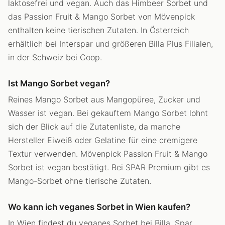
laktosefrei und vegan. Auch das Himbeer Sorbet und
das Passion Fruit & Mango Sorbet von Mövenpick
enthalten keine tierischen Zutaten. In Österreich
erhältlich bei Interspar und größeren Billa Plus Filialen,
in der Schweiz bei Coop.
Ist Mango Sorbet vegan?
Reines Mango Sorbet aus Mangopüree, Zucker und
Wasser ist vegan. Bei gekauftem Mango Sorbet lohnt
sich der Blick auf die Zutatenliste, da manche
Hersteller Eiweiß oder Gelatine für eine cremigere
Textur verwenden. Mövenpick Passion Fruit & Mango
Sorbet ist vegan bestätigt. Bei SPAR Premium gibt es
Mango-Sorbet ohne tierische Zutaten.
Wo kann ich veganes Sorbet in Wien kaufen?
In Wien findest du veganes Sorbet bei Billa, Spar,