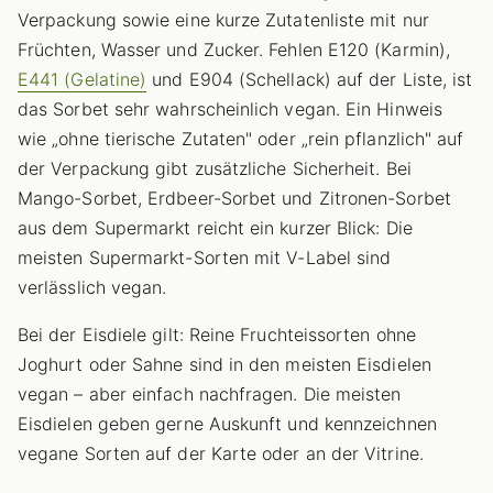
Verpackung sowie eine kurze Zutatenliste mit nur
Früchten, Wasser und Zucker. Fehlen E120 (Karmin),
E441 (Gelatine)
und E904 (Schellack) auf der Liste, ist
das Sorbet sehr wahrscheinlich vegan. Ein Hinweis
wie „ohne tierische Zutaten" oder „rein pflanzlich" auf
der Verpackung gibt zusätzliche Sicherheit. Bei
Mango-Sorbet, Erdbeer-Sorbet und Zitronen-Sorbet
aus dem Supermarkt reicht ein kurzer Blick: Die
meisten Supermarkt-Sorten mit V-Label sind
verlässlich vegan.
Bei der Eisdiele gilt: Reine Fruchteissorten ohne
Joghurt oder Sahne sind in den meisten Eisdielen
vegan – aber einfach nachfragen. Die meisten
Eisdielen geben gerne Auskunft und kennzeichnen
vegane Sorten auf der Karte oder an der Vitrine.