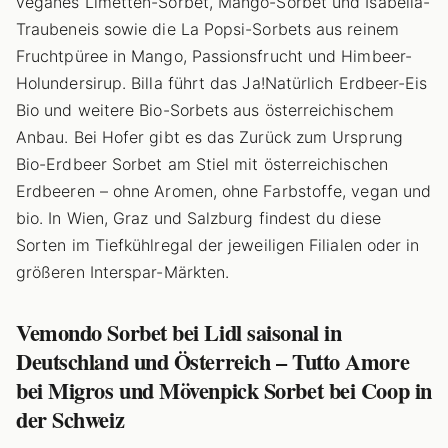
veganes Limetten-Sorbet, Mango-Sorbet und Isabella-
Traubeneis sowie die La Popsi-Sorbets aus reinem
Fruchtpüree in Mango, Passionsfrucht und Himbeer-
Holundersirup. Billa führt das Ja!Natürlich Erdbeer-Eis
Bio und weitere Bio-Sorbets aus österreichischem
Anbau. Bei Hofer gibt es das Zurück zum Ursprung
Bio-Erdbeer Sorbet am Stiel mit österreichischen
Erdbeeren – ohne Aromen, ohne Farbstoffe, vegan und
bio. In Wien, Graz und Salzburg findest du diese
Sorten im Tiefkühlregal der jeweiligen Filialen oder in
größeren Interspar-Märkten.
Vemondo Sorbet bei Lidl saisonal in
Deutschland und Österreich – Tutto Amore
bei Migros und Mövenpick Sorbet bei Coop in
der Schweiz