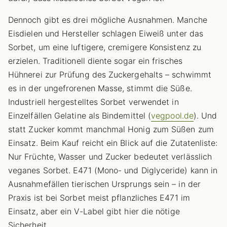
Dennoch gibt es drei mögliche Ausnahmen. Manche
Eisdielen und Hersteller schlagen Eiweiß unter das
Sorbet, um eine luftigere, cremigere Konsistenz zu
erzielen. Traditionell diente sogar ein frisches
Hühnerei zur Prüfung des Zuckergehalts – schwimmt
es in der ungefrorenen Masse, stimmt die Süße.
Industriell hergestelltes Sorbet verwendet in
Einzelfällen Gelatine als Bindemittel (
vegpool.de
). Und
statt Zucker kommt manchmal Honig zum Süßen zum
Einsatz. Beim Kauf reicht ein Blick auf die Zutatenliste:
Nur Früchte, Wasser und Zucker bedeutet verlässlich
veganes Sorbet. E471 (Mono- und Diglyceride) kann in
Ausnahmefällen tierischen Ursprungs sein – in der
Praxis ist bei Sorbet meist pflanzliches E471 im
Einsatz, aber ein V-Label gibt hier die nötige
Sicherheit.