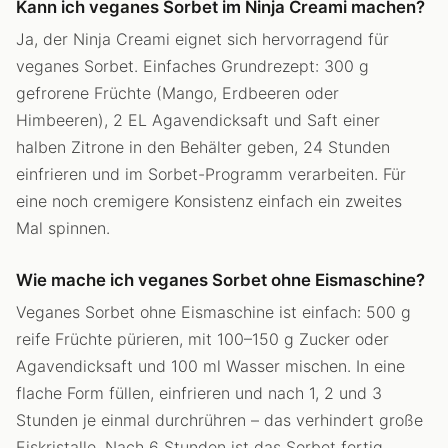
Kann ich veganes Sorbet im Ninja Creami machen?
Ja, der Ninja Creami eignet sich hervorragend für
veganes Sorbet. Einfaches Grundrezept: 300 g
gefrorene Früchte (Mango, Erdbeeren oder
Himbeeren), 2 EL Agavendicksaft und Saft einer
halben Zitrone in den Behälter geben, 24 Stunden
einfrieren und im Sorbet-Programm verarbeiten. Für
eine noch cremigere Konsistenz einfach ein zweites
Mal spinnen.
Wie mache ich veganes Sorbet ohne Eismaschine?
Veganes Sorbet ohne Eismaschine ist einfach: 500 g
reife Früchte pürieren, mit 100–150 g Zucker oder
Agavendicksaft und 100 ml Wasser mischen. In eine
flache Form füllen, einfrieren und nach 1, 2 und 3
Stunden je einmal durchrühren – das verhindert große
Eiskristalle. Nach 6 Stunden ist das Sorbet fertig.