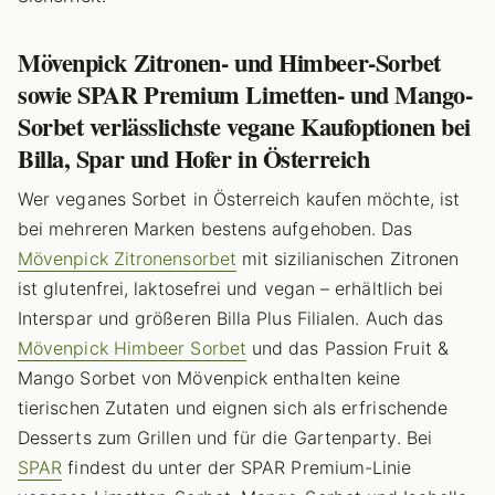
Mövenpick Zitronen- und Himbeer-Sorbet
sowie SPAR Premium Limetten- und Mango-
Sorbet verlässlichste vegane Kaufoptionen bei
Billa, Spar und Hofer in Österreich
Wer veganes Sorbet in Österreich kaufen möchte, ist
bei mehreren Marken bestens aufgehoben. Das
Mövenpick Zitronensorbet
mit sizilianischen Zitronen
ist glutenfrei, laktosefrei und vegan – erhältlich bei
Interspar und größeren Billa Plus Filialen. Auch das
Mövenpick Himbeer Sorbet
und das Passion Fruit &
Mango Sorbet von Mövenpick enthalten keine
tierischen Zutaten und eignen sich als erfrischende
Desserts zum Grillen und für die Gartenparty. Bei
SPAR
findest du unter der SPAR Premium-Linie