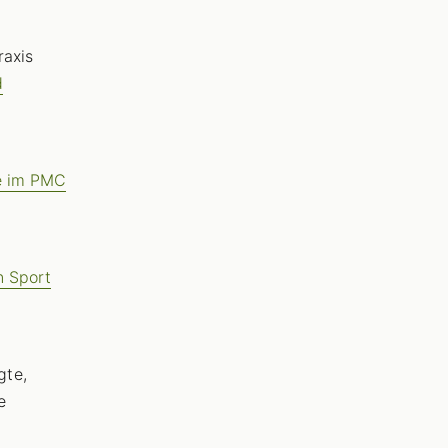
raxis
d
ie im PMC
n Sport
gte,
e
.