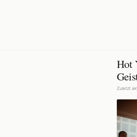
Hot 
Geis
Zuletzt akt