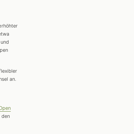
erhöhter
etwa
 und
ppen
lexibler
sel an.
-Open
t den