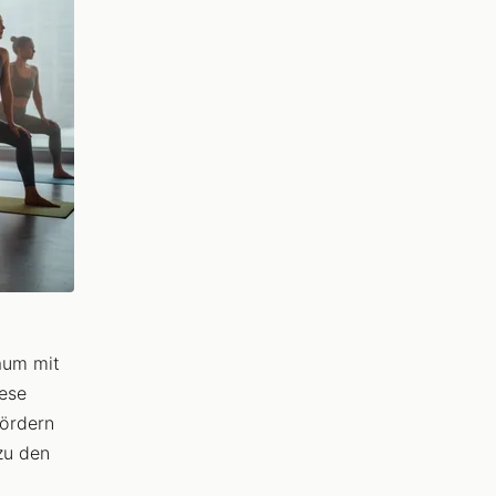
aum mit
iese
ördern
zu den