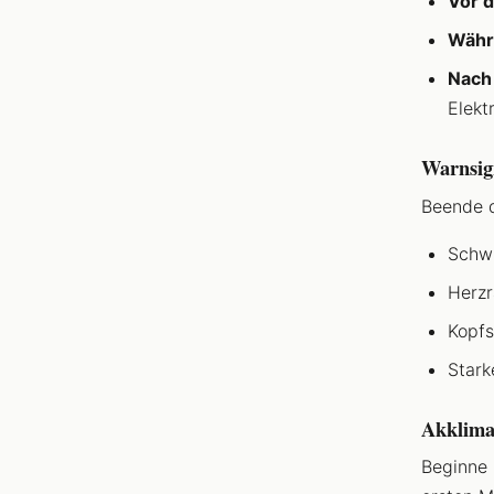
Vor d
Währ
Nach 
Elekt
Warnsig
Beende d
Schwi
Herzr
Kopfs
Stark
Akklima
Beginne 