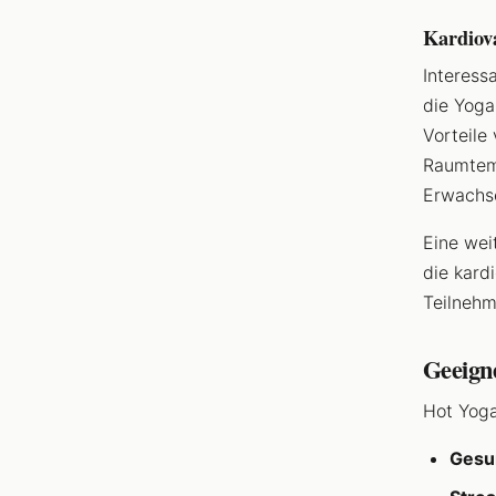
Kardiov
Interess
die Yoga
Vorteile
Raumtemp
Erwachse
Eine wei
die kard
Teilnehm
Geeign
Hot Yoga
Gesu