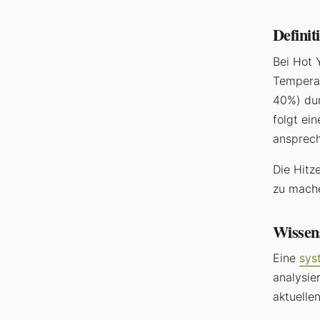
Definit
Bei Hot 
Temperat
40%) dur
folgt ei
ansprec
Die Hitz
zu mache
Wissen
Eine
sys
analysie
aktuelle