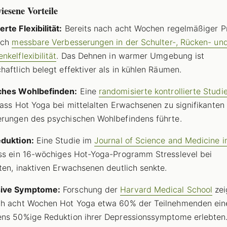
esene Vorteile
rte Flexibilität:
Bereits nach acht Wochen regelmäßiger P
ich
messbare Verbesserungen in der Schulter-, Rücken- un
nkelflexibilität
. Das Dehnen in warmer Umgebung ist
haftlich belegt effektiver als in kühlen Räumen.
ches Wohlbefinden:
Eine
randomisierte kontrollierte Stud
dass Hot Yoga bei mittelalten Erwachsenen zu signifikanten
rungen des psychischen Wohlbefindens führte.
eduktion:
Eine Studie im
Journal of Science and Medicine i
ss ein 16-wöchiges Hot-Yoga-Programm Stresslevel bei
ten, inaktiven Erwachsenen deutlich senkte.
ive Symptome:
Forschung der
Harvard Medical School
zei
ch acht Wochen Hot Yoga etwa 60% der Teilnehmenden ein
ns 50%ige Reduktion ihrer Depressionssymptome erlebten