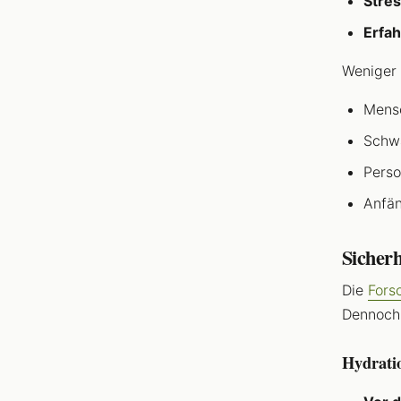
Stre
Erfah
Weniger 
Mensc
Schwa
Perso
Anfän
Sicherh
Die
Fors
Dennoch 
Hydratio