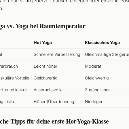
alen darfst du jederzeit Pausen einlegen oder einzelne Pos
n.
ga vs. Yoga bei Raumtemperatur
Hot Yoga
Klassisches Yoga
ät
Schnellere Verbesserung
Gleichmäßige Steigeru
verbrauch
Leicht höher
Moderat
skuläre Vorteile
Gleichwertig
Gleichwertig
rfreundlichkeit
Anspruchsvoller
Zugänglicher
ngsrisiko
Höher (Überdehnung)
Niedriger
che Tipps für deine erste Hot-Yoga-Klasse