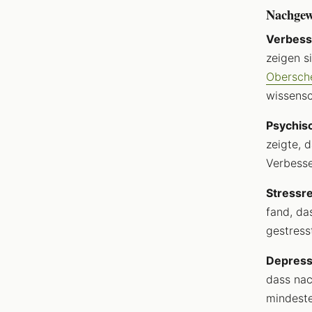
Nachgewi
Verbesse
zeigen s
Obersche
wissensc
Psychis
zeigte, 
Verbesse
Stressr
fand, da
gestress
Depress
dass na
mindeste