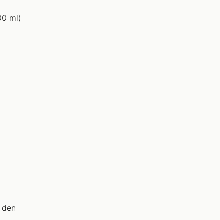
00 ml)
i den