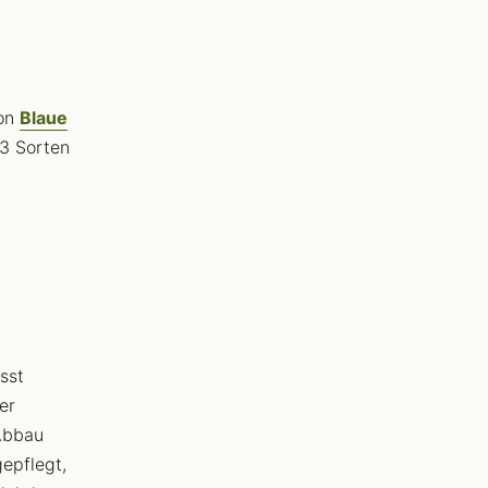
on
Blaue
3 Sorten
sst
er
 Abbau
gepflegt,