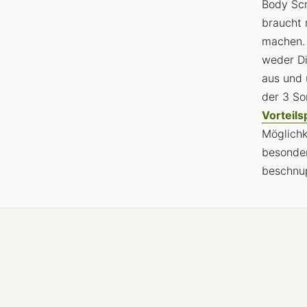
Body Scr
braucht 
machen. 
weder Di
aus und 
der 3 So
Vorteils
Möglichk
besonder
beschnup