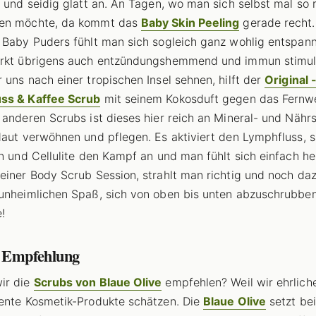
t und seidig glatt an. An Tagen, wo man sich selbst mal so r
en möchte, da kommt das
Baby Skin Peeling
gerade recht.
 Baby Puders fühlt man sich sogleich ganz wohlig entspann
irkt übrigens auch entzündungshemmend und immun stimul
 uns nach einer tropischen Insel sehnen, hilft der
Original 
ss & Kaffee Scrub
mit seinem Kokosduft gegen das Fernw
 anderen Scrubs ist dieses hier reich an Mineral- und Nährs
Haut verwöhnen und pflegen. Es aktiviert den Lymphfluss, 
en und Cellulite den Kampf an und man fühlt sich einfach her
einer Body Scrub Session, strahlt man richtig und noch da
unheimlichen Spaß, sich von oben bis unten abzuschrubben
!
 Empfehlung
ir die
Scrubs von Blaue Olive
empfehlen? Weil wir ehrlich
ente Kosmetik-Produkte schätzen. Die
Blaue Olive
setzt be