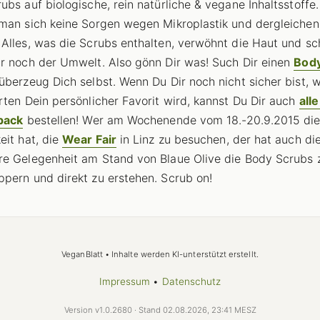
ubs auf biologische, rein natürliche & vegane Inhaltsstoffe
man sich keine Sorgen wegen Mikroplastik und dergleichen
Alles, was die Scrubs enthalten, verwöhnt die Haut und s
r noch der Umwelt. Also gönn Dir was! Such Dir einen
Body
überzeug Dich selbst. Wenn Du Dir noch nicht sicher bist, 
rten Dein persönlicher Favorit wird, kannst Du Dir auch
alle
pack
bestellen! Wer am Wochenende vom 18.-20.9.2015 di
eit hat, die
Wear Fair
in Linz zu besuchen, der hat auch di
e Gelegenheit am Stand von Blaue Olive die Body Scrubs 
pern und direkt zu erstehen. Scrub on!
VeganBlatt • Inhalte werden KI-unterstützt erstellt.
Impressum
•
Datenschutz
Version v1.0.2680 · Stand 02.08.2026, 23:41 MESZ