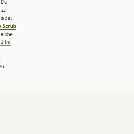
. Da
 zu
chadet
 Scrub
welche
 3 im
e
e
zu