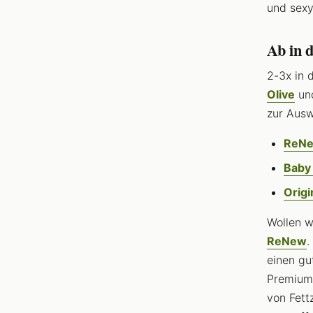
und sexy
Ab in 
2-3x in 
Olive
und
zur Ausw
ReNe
Baby 
Origi
Wollen w
ReNew
.
einen gu
Premium 
von Fett