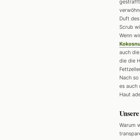
gestraff
verwöhn
Duft des
Scrub w
Wenn wir
Kokosnu
auch die
die die 
Fettzell
Nach so 
es auch 
Haut ade
Unsere
Warum w
transpar