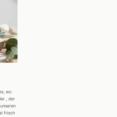
es, wo
er , der
e unseren
l frisch