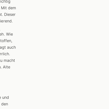
ichtig
 Mit dem
t. Dieser
ierend.
-
eh. Wie
toffen,
sagt auch
rlich.
zu macht
. Alte
e und
i den