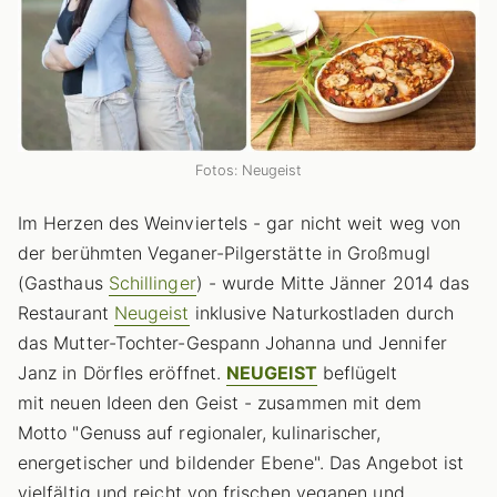
Fotos: Neugeist
Im Herzen des Weinviertels - gar nicht weit weg von
der berühmten Veganer-Pilgerstätte in Großmugl
(Gasthaus
Schillinger
) - wurde Mitte Jänner 2014 das
Restaurant
Neugeist
inklusive Naturkostladen durch
das Mutter-Tochter-Gespann Johanna und Jennifer
Janz in Dörfles eröffnet.
NEUGEIST
beflügelt
mit neuen Ideen den Geist - zusammen mit dem
Motto "Genuss auf regionaler, kulinarischer,
energetischer und bildender Ebene". Das Angebot ist
vielfältig und reicht von frischen veganen und